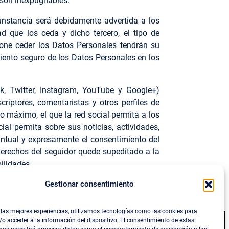
o son inexpugnables.
unstancia será debidamente advertida a los
d que los ceda y dicho tercero, el tipo de
pone ceder los Datos Personales tendrán su
miento seguro de los Datos Personales en los
ok, Twitter, Instagram, YouTube y Google+)
riptores, comentaristas y otros perfiles de
o máximo, el que la red social permita a los
ial permita sobre sus noticias, actividades,
untual y expresamente el consentimiento del
s derechos del seguidor quede supeditado a la
ilidades.
Gestionar consentimiento
con nosotros a través de
info@mateltop.com
 las mejores experiencias, utilizamos tecnologías como las cookies para
o acceder a la información del dispositivo. El consentimiento de estas