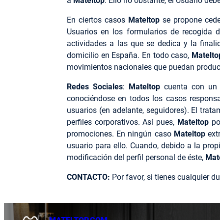
a
Mateltop
. Ello no obstante, el Usuario de
En ciertos casos
Mateltop
se propone cede
Usuarios en los formularios de recogida d
actividades a las que se dedica y la fina
domicilio en España. En todo caso,
Matelt
movimientos nacionales que puedan produci
Redes Sociales
:
Mateltop
cuenta con un p
conociéndose en todos los casos responsabl
usuarios (en adelante, seguidores). El trat
perfiles corporativos. Así pues,
Mateltop
po
promociones. En ningún caso
Mateltop
ext
usuario para ello. Cuando, debido a la propi
modificación del perfil personal de éste,
Mat
CONTACTO:
Por favor, si tienes cualquier d