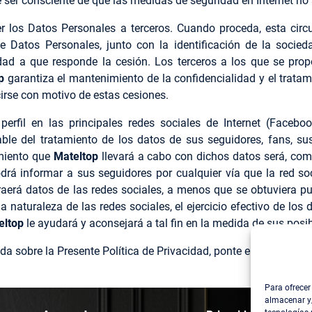
be ser consciente de que las medidas de seguridad en Internet n
r los Datos Personales a terceros. Cuando proceda, esta circ
e Datos Personales, junto con la identificación de la socieda
lidad a que responde la cesión. Los terceros a los que se pro
op
garantiza el mantenimiento de la confidencialidad y el trata
rse con motivo de estas cesiones.
erfil en las principales redes sociales de Internet (Facebo
e del tratamiento de los datos de sus seguidores, fans, susc
amiento que
Mateltop
llevará a cabo con dichos datos será, com
drá informar a sus seguidores por cualquier vía que la red soc
raerá datos de las redes sociales, a menos que se obtuviera p
a naturaleza de las redes sociales, el ejercicio efectivo de lo
eltop
le ayudará y aconsejará a tal fin en la medida de sus posib
uda sobre la Presente Política de Privacidad, ponte en contacto 
Para ofrecer
almacenar y/