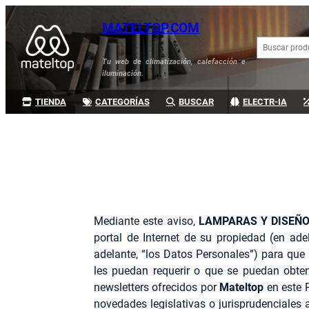
Saltar
MATELTOP.COM
al
B
contenido
u
Tu web de climatización, calefacción e
s
iluminación.
c
a
TIENDA
CATEGORÍAS
BUSCAR
ELECTR-IA
r
Mediante este aviso,
LAMPARAS Y DISEÑO 
portal de Internet de su propiedad (en adel
adelante, “los Datos Personales”) para que 
les puedan requerir o que se puedan obten
newsletters ofrecidos por
Mateltop
en este 
novedades legislativas o jurisprudenciales 