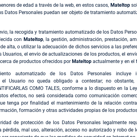
enores de edad a través de la web, en estos casos,
Mateltop
so
s Datos Personales puedan ser objeto de tratamiento automatiz
vio, la recogida y tratamiento automatizado de los Datos Pers
blecida con
Mateltop
, la gestión, administración, prestación, a
 de alta, o utilizar la adecuación de dichos servicios a las prefer
los Usuarios, el envío de actualizaciones de los productos, el enví
acerca de productos ofrecidos por
Mateltop
actualmente y en el 
iento automatizado de los Datos Personales incluye 
ue el Usuario no queda obligado a contestar; no obstante
ICARLAS COMO TALES, conforme a lo dispuesto en la Ley 34
estos efectos, no será considerada como comunicación comerc
e tenga por finalidad el mantenimiento de la relación contrac
rmación, formación y otras actividades propias de los productos
idad de protección de los Datos Personales legalmente requ
 pérdida, mal uso, alteración, acceso no autorizado y robo de lo