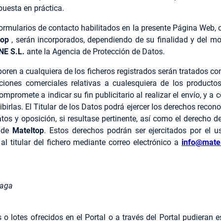
puesta en práctica.
ormularios de contacto habilitados en la presente Página Web, o 
top
, serán incorporados, dependiendo de su finalidad y del mo
E S.L.
ante la Agencia de Protección de Datos.
poren a cualquiera de los ficheros registrados serán tratados co
maciones comerciales relativas a cualesquiera de los product
compromete a indicar su fin publicitario al realizar el envío, y a 
birlas. El Titular de los Datos podrá ejercer los derechos recono
atos y oposición, si resultase pertinente, así como el derecho d
s de
Mateltop
. Estos derechos podrán ser ejercitados por el us
al titular del fichero mediante correo electrónico a
info@mate
laga
o lotes ofrecidos en el Portal o a través del Portal pudieran 