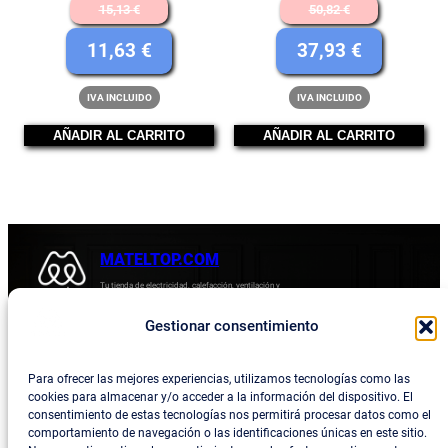
El
El
15,13
€
50,82
€
precio
precio
El
El
11,63
€
37,93
€
original
original
precio
precio
IVA INCLUIDO
IVA INCLUIDO
era:
era:
actual
actual
15,13 €.
50,82 €.
AÑADIR AL CARRITO
AÑADIR AL CARRITO
es:
es:
11,63 €.
37,93 €.
MATELTOP.COM
Tu tienda de electricidad, calefacción, ventilación y
electrodomésticos.
Gestionar consentimiento
Acerca de
Privacidad
Empresa
Política de devoluciones y reembolsos
Para ofrecer las mejores experiencias, utilizamos tecnologías como las
cookies para almacenar y/o acceder a la información del dispositivo. El
Blog
Política de privacidad
consentimiento de estas tecnologías nos permitirá procesar datos como el
comportamiento de navegación o las identificaciones únicas en este sitio.
Términos y condiciones