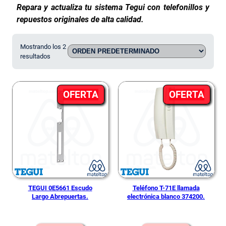
Repara y actualiza tu sistema Tegui con telefonillos y
repuestos originales de alta calidad.
Mostrando los 2
resultados
PRODUCTO
PRO
OFERTA
OFERTA
EN
EN
OFERTA
OFE
TEGUI 0E5661 Escudo
Teléfono T-71E llamada
Largo Abrepuertas.
electrónica blanco 374200.