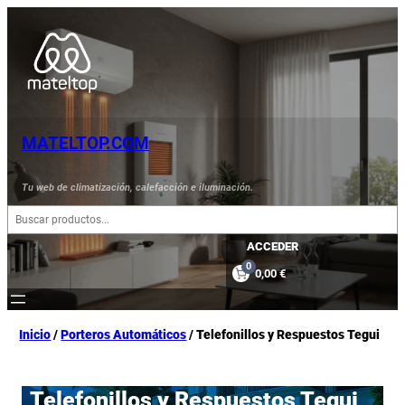
Saltar
al
contenido
MATELTOP.COM
Tu web de climatización, calefacción e iluminación.
B
u
s
ACCEDER
c
0
0,00 €
a
r
Inicio
/
Porteros Automáticos
/ Telefonillos y Respuestos Tegui
Telefonillos y Respuestos Tegui