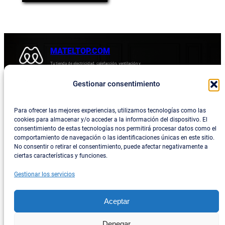
38,62 €.
es:
32,67 €.
MATELTOP.COM
Tu tienda de electricidad, calefacción, ventilación y
electrodomésticos.
Gestionar consentimiento
Acerca de
Privacidad
Empresa
Política de devoluciones y reembolsos
Para ofrecer las mejores experiencias, utilizamos tecnologías como las
cookies para almacenar y/o acceder a la información del dispositivo. El
Blog
Política de privacidad
consentimiento de estas tecnologías nos permitirá procesar datos como el
comportamiento de navegación o las identificaciones únicas en este sitio.
Términos y condiciones
No consentir o retirar el consentimiento, puede afectar negativamente a
ciertas características y funciones.
Contacta con consotros
Gestionar los servicios
Social
Facebook
Aceptar
Instagram
Denegar