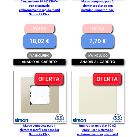
Cruzamiento 10 AX 250V~
Marco compacto para 2
con sistema de
elementos blanco con
embornamiento rápido marfil
bastidor Simon 27 Play.
Simon 27 Play.
El
El
21,65
€
10,12
€
precio
precio
El
El
18,02
€
7,70
€
original
original
precio
precio
IVA INCLUIDO
IVA INCLUIDO
era:
era:
actual
actual
AÑADIR AL CARRITO
AÑADIR AL CARRITO
21,65 €.
10,12 €.
es:
es:
18,02 €.
7,70 €.
PRODUCTO
PRODU
OFERTA
OFERTA
EN
EN
OFERTA
OFERT
Marco compacto para 1
Interruptor unipolar 10 AX
elemento marfil con bastidor
250V~ con sistema de
Simon 27 Play.
embornamiento rápido marfil