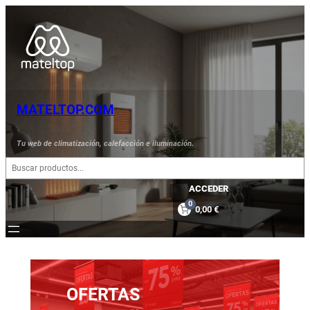
Saltar
al
contenido
MATELTOP.COM
Tu web de climatización, calefacción e iluminación.
B
u
s
ACCEDER
c
0
0,00 €
a
r
OFERTAS