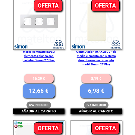
5,97 €.
3,98 €.
PRODUCTO
PRODU
OFERTA
OFERTA
EN
EN
OFERTA
OFERT
Marco compacto para 3
Conmutador 10 AX 250V~ de
elementos blanco con
medio elemento con sistema
bastidor Simon 27 Play.
de embornamiento rápido
marfil Simon 27 Play.
El
El
16,29
€
8,19
€
precio
precio
El
El
12,66
€
6,98
€
original
original
precio
precio
IVA INCLUIDO
IVA INCLUIDO
era:
era:
actual
actual
AÑADIR AL CARRITO
AÑADIR AL CARRITO
16,29 €.
8,19 €.
es:
es:
12,66 €.
6,98 €.
PRODUCTO
PRODU
OFERTA
OFERTA