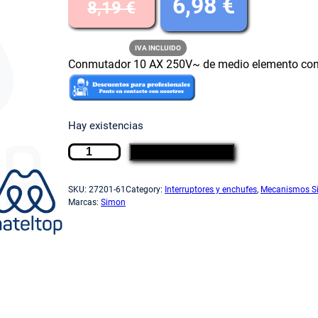
E
E
6,98
€
8,19
€
l
l
IVA INCLUIDO
Conmutador 10 AX 250V~ de medio elemento con 
p
p
Hay existencias
r
r
C
AÑADIR AL CARRITO
o
e
e
n
SKU:
27201-61
Category:
Interruptores y enchufes
, 
Mecanismos S
m
Marcas:
Simon
u
c
c
t
a
i
i
d
o
r