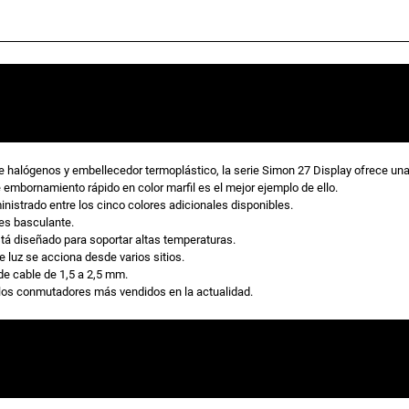
o
o
1
0
A
o
a
X
2
r
c
5
0
V
i
t
 halógenos y embellecedor termoplástico, la serie Simon 27 Display ofrece una
~
bornamiento rápido en color marfil es el mejor ejemplo de ello.
d
ministrado entre los cinco colores adicionales disponibles.
e
es basculante.
g
u
está diseñado para soportar altas temperaturas.
m
luz se acciona desde varios sitios.
e
de cable de 1,5 a 2,5 mm.
i
a
d
e los conmutadores más vendidos en la actualidad.
i
o
n
l
e
l
e