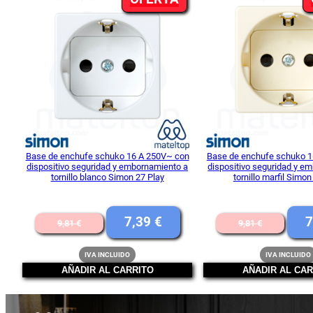
EN
OFERTA
Base de enchufe schuko 16 A 250V~ con
Base de enchufe schuko 1
dispositivo seguridad y embornamiento a
dispositivo seguridad y e
tornillo blanco Simon 27 Play
tornillo marfil Simon
El
El
El
7,39
€
7
9,81
€
9,81
€
precio
precio
preci
IVA INCLUIDO
IVA INCLUIDO
original
actual
origi
AÑADIR AL CARRITO
AÑADIR AL CAR
era:
es:
era:
9,81 €.
7,39 €.
9,81 