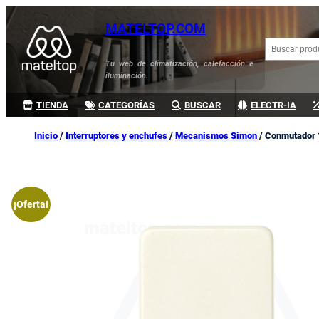
Saltar
MATELTOP.COM
al
B
contenido
u
Tu web de climatización, calefacción e
s
iluminación.
c
a
TIENDA
CATEGORÍAS
BUSCAR
ELECTR-IA
r
Inicio
/
Interruptores y enchufes
/
Mecanismos Simon
/ Conmutador 
¡Oferta!