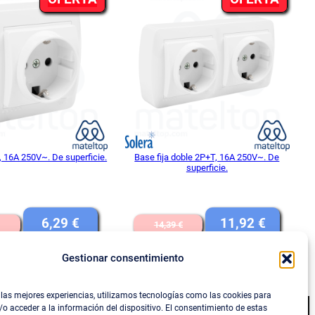
EN
EN
OFERTA
OFER
, 16A 250V~. De superficie.
Base fija doble 2P+T, 16A 250V~. De
superficie.
El
El
El
El
6,29
€
11,92
€
14,39
€
precio
precio
precio
precio
Gestionar consentimiento
IVA INCLUIDO
IVA INCLUIDO
original
actual
original
actual
DIR AL CARRITO
AÑADIR AL CARRITO
era:
es:
era:
es:
 las mejores experiencias, utilizamos tecnologías como las cookies para
7,60 €.
6,29 €.
14,39 €.
11,92 €
o acceder a la información del dispositivo. El consentimiento de estas