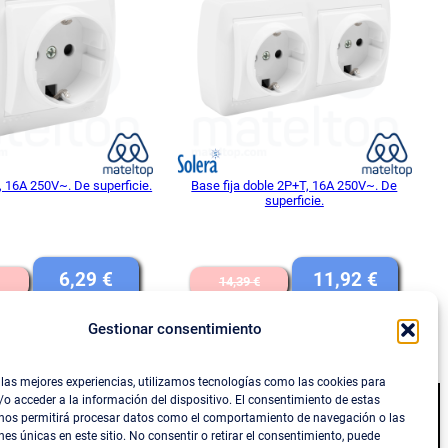
OFERTA
OFER
, 16A 250V~. De superficie.
Base fija doble 2P+T, 16A 250V~. De
superficie.
El
El
El
El
6,29
€
11,92
€
14,39
€
precio
precio
precio
precio
Gestionar consentimiento
IVA INCLUIDO
IVA INCLUIDO
original
actual
original
actual
DIR AL CARRITO
AÑADIR AL CARRITO
era:
es:
era:
es:
 las mejores experiencias, utilizamos tecnologías como las cookies para
7,60 €.
6,29 €.
14,39 €.
11,92 €
o acceder a la información del dispositivo. El consentimiento de estas
 nos permitirá procesar datos como el comportamiento de navegación o las
Social
nes únicas en este sitio. No consentir o retirar el consentimiento, puede