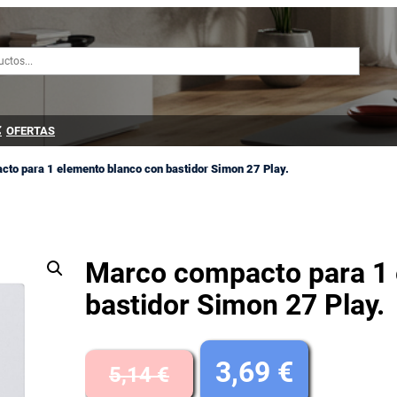
OFERTAS
to para 1 elemento blanco con bastidor Simon 27 Play.
Marco compacto para 1 
bastidor Simon 27 Play.
E
E
3,69
€
5,14
€