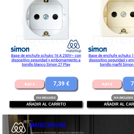
OFERTA
Base de enchufe schuko 16 A 250V~ con
Base de enchufe schuko 1
dispositivo seguridad y embornamiento a
dispositivo seguridad y e
tornillo blanco Simon 27 Play
tornillo marfil Simon
El
El
El
7,39
€
7
9,81
€
9,81
€
precio
precio
preci
IVA INCLUIDO
IVA INCLUIDO
original
actual
origi
AÑADIR AL CARRITO
AÑADIR AL CAR
era:
es:
era:
9,81 €.
7,39 €.
9,81 
MATELTOP.COM
Tu tienda de electricidad, calefacción, ventilación y