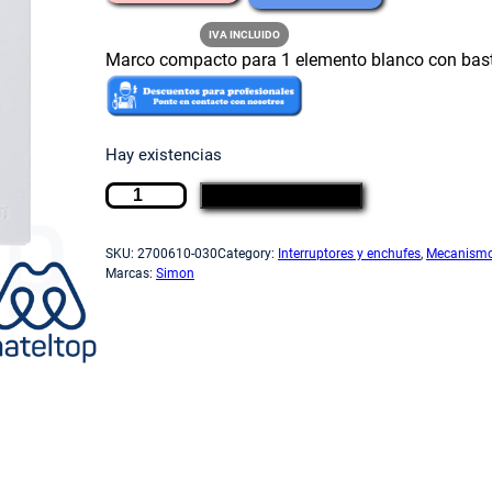
l
l
IVA INCLUIDO
Marco compacto para 1 elemento blanco con bast
p
p
Hay existencias
r
r
M
AÑADIR AL CARRITO
a
e
e
r
SKU:
2700610-030
Category:
Interruptores y enchufes
, 
Mecanism
c
Marcas:
Simon
o
c
c
c
o
i
i
m
p
a
o
o
c
t