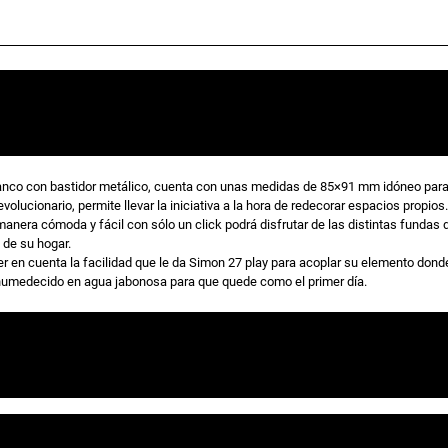
o
o
a
p
a
r
c
r
a
1
i
t
e
l
anco con bastidor metálico, cuenta con unas medidas de 85×91 mm idóneo para
olucionario, permite llevar la iniciativa a la hora de redecorar espacios propios.
e
g
u
nera cómoda y fácil con sólo un click podrá disfrutar de las distintas fundas di
m
 de su hogar.
e
r en cuenta la facilidad que le da Simon 27 play para acoplar su elemento dond
i
a
n
 humedecido en agua jabonosa para que quede como el primer día.
t
o
n
l
b
l
a
a
e
n
,07500 kg