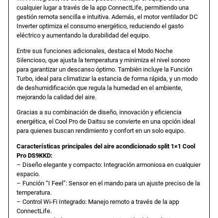
a
e
cualquier lugar a través de la app ConnectLife, permitiendo una
i
gestión remota sencilla e intuitiva. Además, el motor ventilador DC
t
Inverter optimiza el consumo energético, reduciendo el gasto
l
s
1
eléctrico y aumentando la durabilidad del equipo.
×
Entre sus funciones adicionales, destaca el Modo Noche
1
e
:
Silencioso, que ajusta la temperatura y minimiza el nivel sonoro
C
para garantizar un descanso óptimo. También incluye la Función
o
Turbo, ideal para climatizar la estancia de forma rápida, y un modo
r
3
de deshumidificación que regula la humedad en el ambiente,
o
mejorando la calidad del aire.
l
a
9
Gracias a su combinación de diseño, innovación y eficiencia
P
energética, el Cool Pro de Daitsu se convierte en una opción ideal
r
:
8
para quienes buscan rendimiento y confort en un solo equipo.
o
Características principales del aire acondicionado split 1×1 Cool
D
6
,
Pro DS9KKD:
S
– Diseño elegante y compacto: Integración armoniosa en cualquier
9
espacio.
4
0
– Función “I Feel”: Sensor en el mando para un ajuste preciso de la
K
temperatura.
K
0
9
– Control Wi-Fi Integrado: Manejo remoto a través de la app
D
ConnectLife.