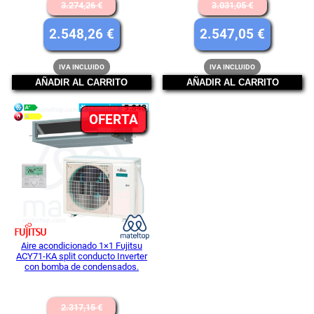
El
El
3.274,26
€
3.031,05
€
precio
precio
El
El
2.548,26
€
2.547,05
€
original
original
precio
precio
IVA INCLUIDO
IVA INCLUIDO
era:
era:
actual
actual
AÑADIR AL CARRITO
AÑADIR AL CARRITO
3.274,26 €.
3.031,05 
es:
es:
PRODUCTO
OFERTA
2.548,26 €.
2.547,05
EN
OFERTA
Aire acondicionado 1×1 Fujitsu
ACY71-KA split conducto Inverter
con bomba de condensados.
El
2.317,15
€