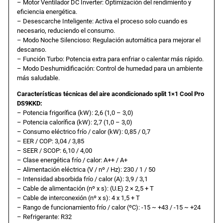
D
– Motor Ventilador DC Inverter: Optimización del rendimiento y
,
eficiencia energética.
a
– Desescarche Inteligente: Activa el proceso solo cuando es
i
necesario, reduciendo el consumo.
0
€
t
– Modo Noche Silencioso: Regulación automática para mejorar el
s
descanso.
9
.
– Función Turbo: Potencia extra para enfriar o calentar más rápido.
u
– Modo Deshumidificación: Control de humedad para un ambiente
.
más saludable.
c
Características técnicas del aire acondicionado split 1×1 Cool Pro
a
DS9KKD:
€
n
– Potencia frigorífica (kW): 2,6 (1,0 – 3,0)
t
– Potencia calorífica (kW): 2,7 (1,0 – 3,0)
– Consumo eléctrico frío / calor (kW): 0,85 / 0,7
i
.
– EER / COP: 3,04 / 3,85
d
– SEER / SCOP: 6,10 / 4,00
a
– Clase energética frío / calor: A++ / A+
d
– Alimentación eléctrica (V / nº / Hz): 230 / 1 / 50
– Intensidad absorbida frío / calor (A): 3,9 / 3,1
– Cable de alimentación (nº x s): (U.E) 2 × 2,5 + T
– Cable de interconexión (nº x s): 4 x 1,5 + T
– Rango de funcionamiento frío / calor (ºC): -15 ~ +43 / -15 ~ +24
– Refrigerante: R32