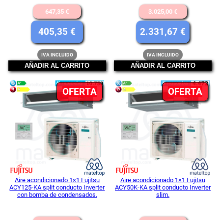
El
El
647,35
€
3.025,00
€
precio
precio
El
El
405,35
€
2.331,67
€
original
original
precio
precio
IVA INCLUIDO
IVA INCLUIDO
era:
era:
actual
actual
AÑADIR AL CARRITO
AÑADIR AL CARRITO
647,35 €.
3.025,00 
es:
es:
PRODUCTO
PR
OFERTA
405,35 €.
OFERTA
2.331,67
EN
EN
OFERTA
OFE
Aire acondicionado 1×1 Fujitsu
Aire acondicionado 1×1 Fujitsu
ACY125-KA split conducto Inverter
ACY50K-KA split conducto Inverter
con bomba de condensados.
slim.