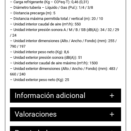
– Carga refrigerante (Kg – CO²eq-T): 0,46 (0,31)
– Diámetro tubería – Líquido / Gas (Pul.): 1/4 / 3/8
– Distancia precarga (m): 5
– Distancia máxima permitida total / vertical (m): 20 / 10
– Unidad interior caudal de aire (m³/h): 550
– Unidad interior presión sonora A / M / B / SB (dB(A)): 34 / 32 / 29
/ 24
– Unidad interior dimensiones (Alto / Ancho / Fondo) (mm): 255 /
790 / 197
– Unidad interior peso neto (Kg): 8,6
– Unidad exterior presión sonora (dB(A)): 51
– Unidad exterior caudal de aire máximo (m³/h): 1500
– Unidad exterior dimensiones (Alto / Ancho / Fondo) (mm): 483 /
660 / 240
– Unidad exterior peso neto (Kg): 25
Información adicional
Valoraciones
Atributos
Valor
Peso
34,00000 kg
80,00000 × 49,00000 × 44,00000
Dimensiones
cm