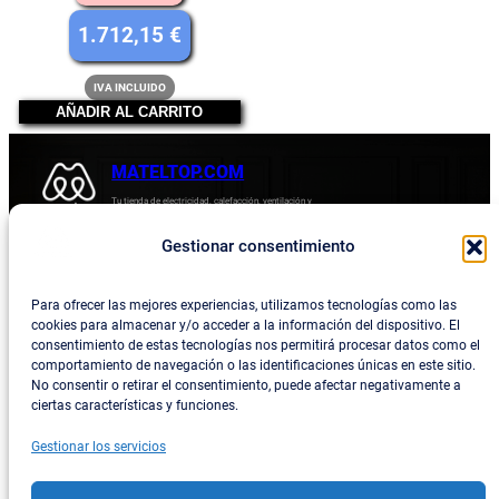
precio
El
1.712,15
€
original
precio
IVA INCLUIDO
era:
actual
AÑADIR AL CARRITO
2.317,15 €.
es:
1.712,15 €.
MATELTOP.COM
Tu tienda de electricidad, calefacción, ventilación y
electrodomésticos.
Gestionar consentimiento
Acerca de
Privacidad
Empresa
Política de devoluciones y reembolsos
Para ofrecer las mejores experiencias, utilizamos tecnologías como las
cookies para almacenar y/o acceder a la información del dispositivo. El
Blog
Política de privacidad
consentimiento de estas tecnologías nos permitirá procesar datos como el
comportamiento de navegación o las identificaciones únicas en este sitio.
Términos y condiciones
No consentir o retirar el consentimiento, puede afectar negativamente a
ciertas características y funciones.
Contacta con consotros
Gestionar los servicios
Social