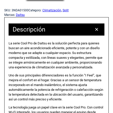
i
c
c
r
SKU:
3NDA01500
Category:
Climatización
, 
Split
e
Marcas:
Daitsu
i
i
a
c
Descripción
o
o
o
n
o
a
La serie Cool Pro de Daitsu es la solución perfecta para quienes
d
buscan un aire acondicionado eficiente, potente y con un diseño
i
moderno que se adapte a cualquier espacio. Su estructura
r
c
c
compacta y estilizada, con líneas suaves y elegantes, permite que
se integre armónicamente en cualquier ambiente, proporcionando
i
i
t
una experiencia de climatización avanzada y personalizada.
o
n
Uno de sus principales diferenciadores es la función “I Feel”, que
g
u
mejora el confort en el hogar. Gracias a un sensor de temperatura
a
incorporado en el mando inalámbrico, el sistema ajusta
d
automáticamente la potencia de refrigeración o calefacción según
i
a
o
la temperatura detectada en la ubicación del usuario, garantizando
s
así un control más preciso y eficiente.
n
l
p
La tecnología juega un papel clave en la serie Cool Pro. Con control
l
Wi-Fi integrado, los usuarios pueden manejar el equipo desde