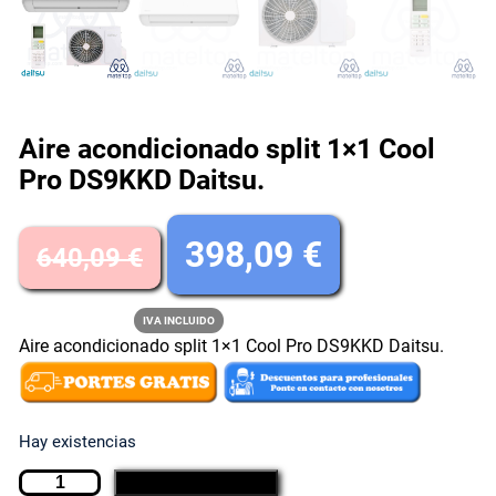
Aire acondicionado split 1×1 Cool
Pro DS9KKD Daitsu.
E
E
398,09
€
640,09
€
l
l
IVA INCLUIDO
Aire acondicionado split 1×1 Cool Pro DS9KKD Daitsu.
p
p
r
r
Hay existencias
e
e
A
AÑADIR AL CARRITO