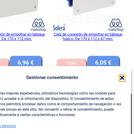
ión de empotrar en tabique
Caja de conexión de empotrar en tabique
. De 170 x 112 mm.
hueco. De 170 x 112 x 47 mm.
El
El
El
El
6,96
€
6,05
€
7,26
€
precio
precio
precio
precio
Gestionar consentimiento
IVA INCLUIDO
IVA INCLUIDO
original
actual
original
actual
DIR AL CARRITO
AÑADIR AL CARRITO
era:
es:
era:
es:
 las mejores experiencias, utilizamos tecnologías como las cookies para
8,20 €.
6,96 €.
7,26 €.
6,05 €.
o acceder a la información del dispositivo. El consentimiento de estas
 nos permitirá procesar datos como el comportamiento de navegación o las
Social
nes únicas en este sitio. No consentir o retirar el consentimiento, puede
tivamente a ciertas características y funciones.
s y reembolsos
Facebook
s servicios
Instagram