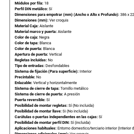
Módulos por fila:
18
Perfil DIN metálico:
Sí
Dimensiones para empotrar (mm) (Ancho x Alto x Profundo):
386 x 2
Dimensiones (mm):
Ver croquis
Material Caja:
Aislante
Material marco y puerta:
Aislante
Color de caja:
Negra
Color de tapa:
Blanca
Color de puerta:
Blanca
Apertura de puerta:
Vertical
Regletas incluidas:
No
Tipo de entradas:
Desfondables
Sistema de fijación (Para superficie):
Interior
Precintable:
No
Enlazable:
Vertical y horizontalmente
Sistema de cierre de tapa:
Tornillo metálico
Sistema de cierre de puerta:
A presión
Puerta reversible:
Sí
Posibilidad de montar regletas:
Sí (No incluida)
Posibilidad de montar llave:
Si (No incluida)
Carátulas o puertas independientes en las cajas:
Sí
Posibilidad de montar perfil DIN:
Sí (incluida)
Aplicaciones habituales:
Entorno domestico/terciario interior (Interior d
Dimensiones adicionales (mm):
Ver croquis