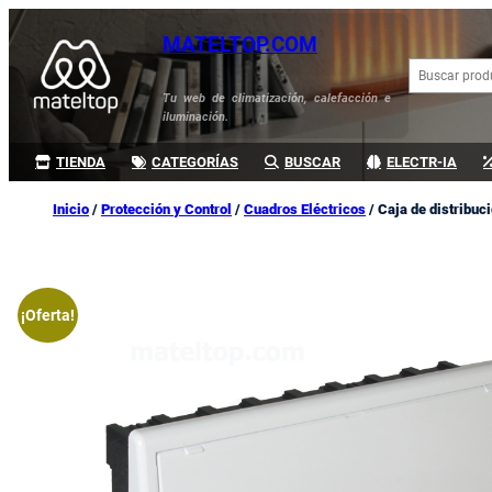
Saltar
MATELTOP.COM
al
B
contenido
u
Tu web de climatización, calefacción e
s
iluminación.
c
a
TIENDA
CATEGORÍAS
BUSCAR
ELECTR-IA
r
Inicio
/
Protección y Control
/
Cuadros Eléctricos
/ Caja de distribuc
¡Oferta!