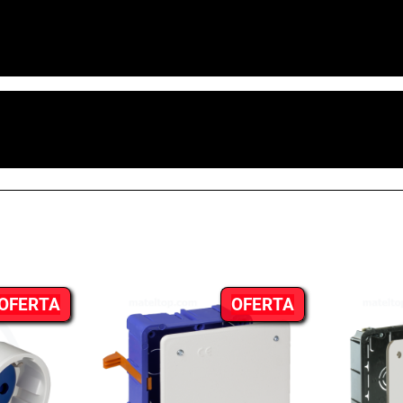
a de distribución de em
en hacer una valoración.
Solera – 8685 (1).pdf
PRODUCTO
PRODUCTO
OFERTA
OFERTA
EN
EN
OFERTA
OFERTA