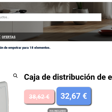
OFERTAS
ión de empotrar para 18 elementos.
Caja de distribución de
E
E
32,67
€
38,62
€
l
l
IVA INCLUIDO