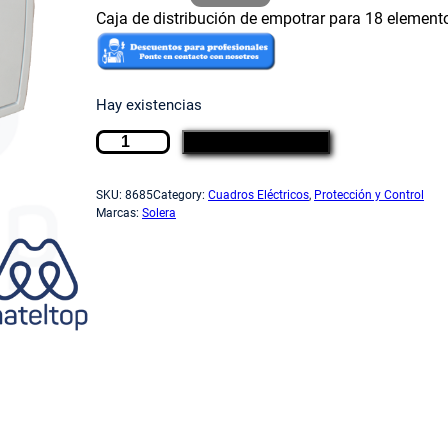
Caja de distribución de empotrar para 18 element
p
p
Hay existencias
r
r
C
AÑADIR AL CARRITO
a
e
e
j
SKU:
8685
Category:
Cuadros Eléctricos
, 
Protección y Control
a
Marcas:
Solera
d
c
c
e
d
i
i
i
s
t
o
o
r
i
b
o
a