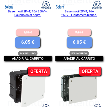
Base móvil 2P+T, 16A 250V~.
Base móvil 2P+T, 16A
Caucho color negro.
250V~.Elastómero blanco.
El
El
7,31
€
7,31
€
precio
precio
El
El
6,05
€
6,05
€
original
original
precio
precio
IVA INCLUIDO
IVA INCLUIDO
era:
era:
actual
actual
AÑADIR AL CARRITO
AÑADIR AL CARRITO
7,31 €.
7,31 €.
es:
es:
PRODUCTO
PR
OFERTA
6,05 €.
OFERTA
6,05 €.
EN
EN
OFERTA
OFE