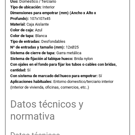
Uso:
Doméstico / Terciario
p
Tipo de ubicación:
Interior
Dimensiones para empotrar (mm) (Ancho x Alto x
a
e
o
Profundo):
107x107x45
t
Material:
Caja
Aislante
l
s
r
Color de caja:
Azul
a
Color de tapa:
Blanca
Tipo de entradas:
Desfondables
r
e
:
Nº de entradas y tamaño (mm):
12xØ25
e
Sistema de cierre de tapa:
Garra metálica
n
r
4
Sistema de fijación al tabique hueco:
Brida nylon
t
Con ojales en el fondo para fijar los tubos o cables con bridas,
cantidad:
Sí
a
a
,
Con sistema de marcado del hueco para empotrar:
Sí
b
Aplicaciones habituales:
Entorno domestico/terciario interior
i
(Interior de vivienda, oficinas, comercios, etc..)
:
8
q
u
Datos técnicos y
5
4
e
normativa
h
,
u
e