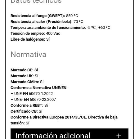
Datos técnicos
6
€
c
o
9
.
Resistencia al fuego (GWEPT):
850 ºC
.
Resistencia al calor (Presión bola):
70 ºC
D
Temperatura ambiente de funcionamiento:
-5 ºC ; +60 ºC
e
Tensión de empleo:
400 Vac
1
Libre de halógenos:
Sí
€
0
Normativa
7
.
x
1
Marcado CE:
Sí
Marcado UK:
Sí
0
Marcado CMim:
Sí
7
Conforme a Normativa UNE/EN:
x
– UNE-EN 60670-1:2022
4
– UNE- EN 60670-22:2007
Conforme a REBT:
Sí
5
Certificado CB:
Sí
m
Conforme a Directiva Europea 2014/35/UE. Directiva de baja
m
tensión:
Sí
.
Información adicional
c