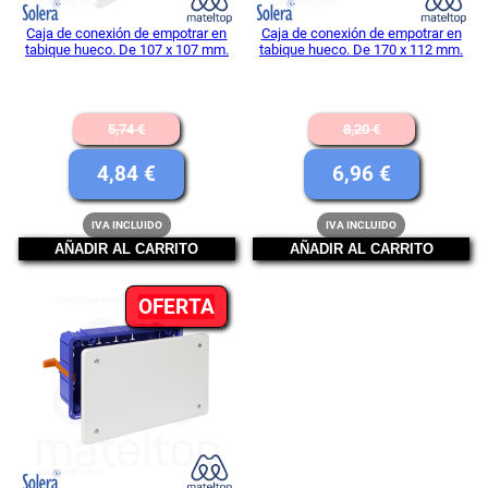
Caja de conexión de empotrar en
Caja de conexión de empotrar en
tabique hueco. De 107 x 107 mm.
tabique hueco. De 170 x 112 mm.
El
El
5,74
€
8,20
€
precio
precio
El
El
4,84
€
6,96
€
original
original
precio
precio
IVA INCLUIDO
IVA INCLUIDO
era:
era:
actual
actual
AÑADIR AL CARRITO
AÑADIR AL CARRITO
5,74 €.
8,20 €.
es:
es:
PRODUCTO
OFERTA
4,84 €.
6,96 €.
EN
OFERTA