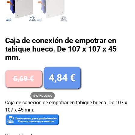
Caja de conexión de empotrar en
tabique hueco. De 107 x 107 x 45
mm.
E
E
4,84
€
5,69
€
l
l
IVA INCLUIDO
Caja de conexión de empotrar en tabique hueco. De 107 x
p
p
107 x 45 mm.
r
r
e
e