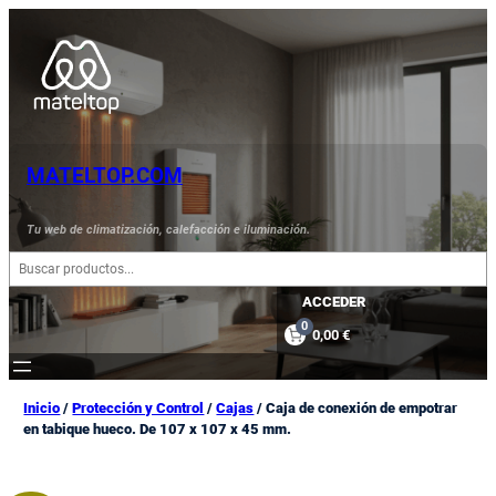
Saltar
al
contenido
MATELTOP.COM
Tu web de climatización, calefacción e iluminación.
B
u
s
ACCEDER
c
0
0,00 €
a
r
Inicio
/
Protección y Control
/
Cajas
/ Caja de conexión de empotrar
en tabique hueco. De 107 x 107 x 45 mm.