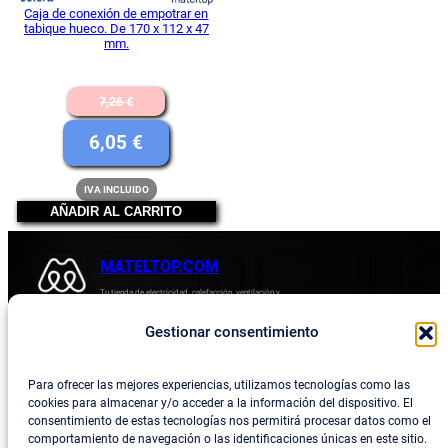
Caja de conexión de empotrar en
tabique hueco. De 170 x 112 x 47
mm.
El
7,26
€
precio
El
6,05
€
original
precio
IVA INCLUIDO
era:
actual
AÑADIR AL CARRITO
7,26 €.
es:
6,05 €.
MATELTOP.COM
Tu tienda de electricidad, calefacción, ventilación y
electrodomésticos.
Gestionar consentimiento
Acerca de
Privacidad
Empresa
Política de devoluciones y reembolsos
Para ofrecer las mejores experiencias, utilizamos tecnologías como las
cookies para almacenar y/o acceder a la información del dispositivo. El
Blog
Política de privacidad
consentimiento de estas tecnologías nos permitirá procesar datos como el
comportamiento de navegación o las identificaciones únicas en este sitio.