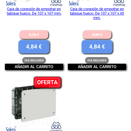
Caja de conexión de empotrar en
Caja de conexión de empotrar en
tabique hueco. De 107 x 107 mm.
tabique hueco. De 107 x 107 x 45
mm.
El
El
5,74
€
5,69
€
precio
precio
El
El
4,84
€
4,84
€
original
original
precio
precio
IVA INCLUIDO
IVA INCLUIDO
era:
era:
actual
actual
AÑADIR AL CARRITO
AÑADIR AL CARRITO
5,74 €.
5,69 €.
es:
es:
PRODUCTO
OFERTA
4,84 €.
4,84 €.
EN
OFERTA