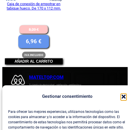
Caja de conexión de empotrar en
tabique hueco. De 170 x 112 mm.
El
8,20
€
precio
El
6,96
€
original
precio
IVA INCLUIDO
era:
actual
AÑADIR AL CARRITO
8,20 €.
es:
6,96 €.
MATELTOP.COM
Tu tienda de electricidad, calefacción, ventilación y
electrodomésticos.
Gestionar consentimiento
Acerca de
Privacidad
Empresa
Política de devoluciones y reembolsos
Para ofrecer las mejores experiencias, utilizamos tecnologías como las
cookies para almacenar y/o acceder a la información del dispositivo. El
Blog
Política de privacidad
consentimiento de estas tecnologías nos permitirá procesar datos como el
comportamiento de navegación o las identificaciones únicas en este sitio.