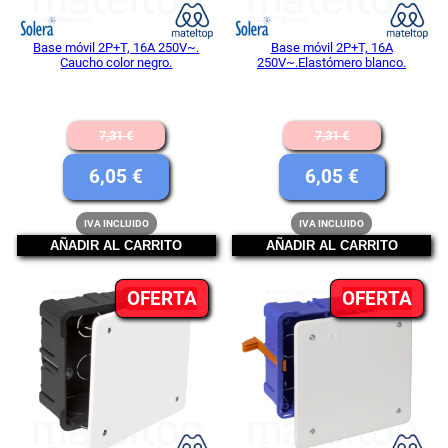
Base móvil 2P+T, 16A 250V~.
Base móvil 2P+T, 16A
Caucho color negro.
250V~.Elastómero blanco.
El
El
7,31
€
7,31
€
precio
precio
El
El
6,05
€
6,05
€
original
original
precio
precio
IVA INCLUIDO
IVA INCLUIDO
era:
era:
actual
actual
AÑADIR AL CARRITO
AÑADIR AL CARRITO
7,31 €.
7,31 €.
es:
es:
PRODUCTO
PR
OFERTA
6,05 €.
OFERTA
6,05 €.
EN
EN
OFERTA
OFE