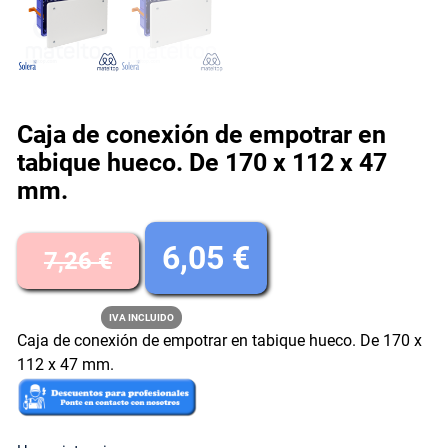
Caja de conexión de empotrar en
tabique hueco. De 170 x 112 x 47
mm.
E
E
6,05
€
7,26
€
l
l
IVA INCLUIDO
Caja de conexión de empotrar en tabique hueco. De 170 x
p
p
112 x 47 mm.
r
r
e
e