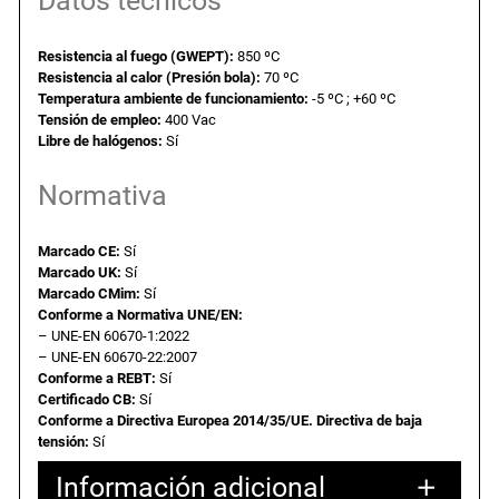
Datos técnicos
2
€
c
o
6
.
Resistencia al fuego (GWEPT):
850 ºC
.
Resistencia al calor (Presión bola):
70 ºC
D
Temperatura ambiente de funcionamiento:
-5 ºC ; +60 ºC
e
Tensión de empleo:
400 Vac
1
Libre de halógenos:
Sí
€
7
Normativa
0
.
x
1
Marcado CE:
Sí
Marcado UK:
Sí
1
Marcado CMim:
Sí
2
Conforme a Normativa UNE/EN:
x
– UNE-EN 60670-1:2022
4
– UNE-EN 60670-22:2007
Conforme a REBT:
Sí
7
Certificado CB:
Sí
m
Conforme a Directiva Europea 2014/35/UE. Directiva de baja
m
tensión:
Sí
.
Información adicional
c