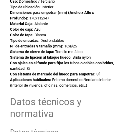
Uso:
Doméstico / Terciario
p
Tipo de ubicación:
Interior
Dimensiones para empotrar (mm) (Ancho x Alto x
a
e
o
Profundo):
170x112x47
t
Material Caja:
Aislante
l
s
r
Color de caja:
Azul
a
Color de tapa:
Blanca
Tipo de entradas:
Desfondables
r
e
:
Nº de entradas y tamaño (mm):
16xØ25
e
Sistema de cierre de tapa:
Tornillo metálico
n
r
6
Sistema de fijación al tabique hueco:
Brida nylon
t
Con ojales en el fondo para fijar los tubos o cables con bridas,
cantidad:
Sí
a
a
,
Con sistema de marcado del hueco para empotrar:
Sí
b
Aplicaciones habituales:
Entorno domestico/terciario interior
i
(Interior de vivienda, oficinas, comercios, etc..)
:
0
q
u
Datos técnicos y
7
5
e
normativa
h
,
u
e