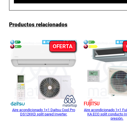
manual-ray-09.pdf
Productos relacionados
PRODUCTO
OFERTA
EN
OFERTA
Aire acondicionado 1×1 Daitsu Cool Pro
Aire acondicionado 1×1 Fu
DS12KKD split pared Inverter.
KA ECO split conducto In
presión.