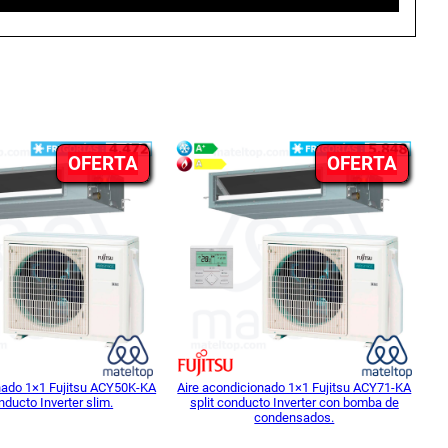
PRODUCTO
PROD
OFERTA
OFERTA
EN
EN
OFERTA
OFER
nado 1×1 Fujitsu ACY50K-KA
Aire acondicionado 1×1 Fujitsu ACY71-KA
onducto Inverter slim.
split conducto Inverter con bomba de
condensados.