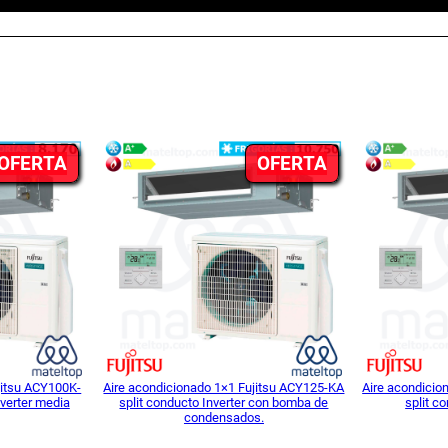
PRODUCTO
PRODUCTO
OFERTA
OFERTA
EN
EN
OFERTA
OFERTA
jitsu ACY100K-
Aire acondicionado 1×1 Fujitsu ACY125-KA
Aire acondicio
verter media
split conducto Inverter con bomba de
split c
condensados.