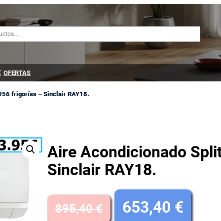
OFERTAS
956 frigorías – Sinclair RAY18.
Aire Acondicionado Split
Sinclair RAY18.
E
E
653,40
€
895,40
€