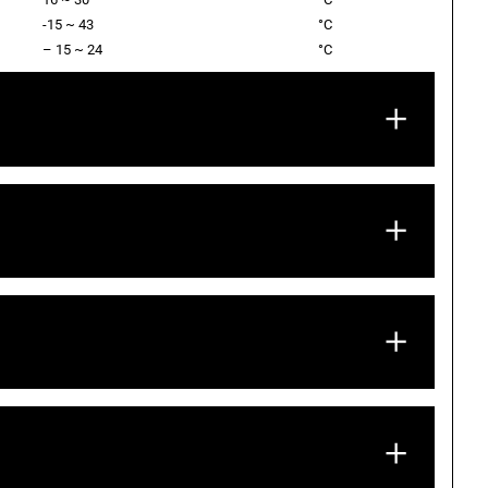
-15 ~ 43
°C
– 15 ~ 24
°C
erie RAY 3.956