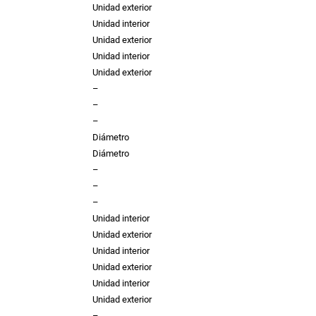
l
Unidad exterior
5
0
a
Unidad interior
i
Unidad exterior
r
Unidad interior
,
Unidad exterior
R
–
A
4
€
–
Y
–
1
Diámetro
8
0
.
Diámetro
.
–
c
–
a
–
n
Unidad interior
t
Unidad exterior
€
i
Unidad interior
d
Unidad exterior
a
Unidad interior
.
d
Unidad exterior
–