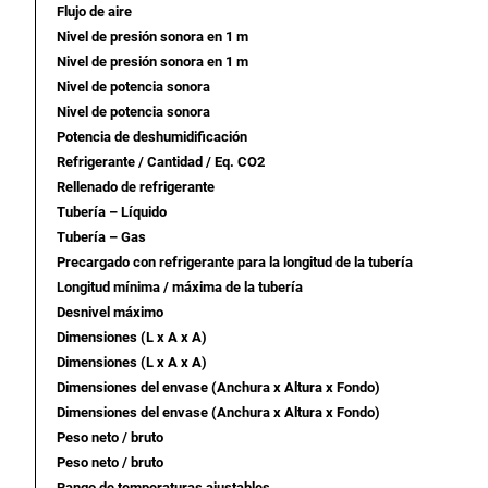
Flujo de aire
Nivel de presión sonora en 1 m
Nivel de presión sonora en 1 m
Nivel de potencia sonora
Nivel de potencia sonora
Potencia de deshumidificación
Refrigerante / Cantidad / Eq. CO2
Rellenado de refrigerante
Tubería – Líquido
Tubería – Gas
Precargado con refrigerante para la longitud de la tubería
Longitud mínima / máxima de la tubería
Desnivel máximo
Dimensiones (L x A x A)
Dimensiones (L x A x A)
Dimensiones del envase (Anchura x Altura x Fondo)
Dimensiones del envase (Anchura x Altura x Fondo)
Peso neto / bruto
Peso neto / bruto
Rango de temperaturas ajustables