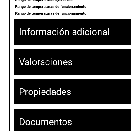
Rango de temperaturas de funcionamiento
Rango de temperaturas de funcionamiento
Información adicional
Atributos
Valor
Peso
46,
Valoraciones
Dimensiones
62,
Propiedades
0 valoraciones en Air
frigorías – Sinclair R
El producto no tiene propiedades que mostrar.
Documentos
Solo los usuarios registrados que hayan comprado este producto pued