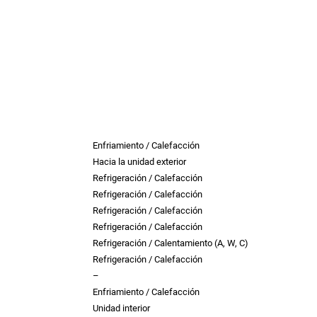
3
l
s
.
9
5
e
:
6
f
r
r
6
i
g
Enfriamiento / Calefacción
a
5
o
Hacia la unidad exterior
r
Refrigeración / Calefacción
í
Refrigeración / Calefacción
:
3
a
Refrigeración / Calefacción
s
Refrigeración / Calefacción
–
8
,
Refrigeración / Calentamiento (A, W, C)
S
Refrigeración / Calefacción
i
–
9
4
n
Enfriamiento / Calefacción
c
Unidad interior