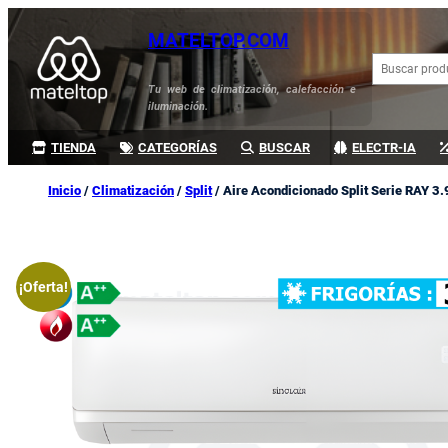
Saltar
MATELTOP.COM
al
B
contenido
u
Tu web de climatización, calefacción e
s
iluminación.
c
a
TIENDA
CATEGORÍAS
BUSCAR
ELECTR-IA
r
Inicio
/
Climatización
/
Split
/ Aire Acondicionado Split Serie RAY 3.
¡Oferta!