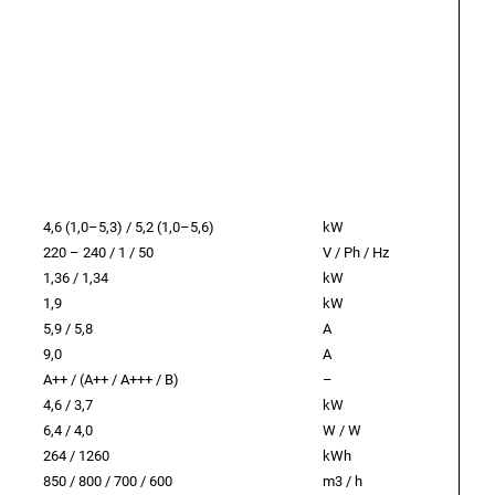
4,6 (1,0–5,3) / 5,2 (1,0–5,6)
kW
220 – 240 / 1 / 50
V / Ph / Hz
1,36 / 1,34
kW
1,9
kW
5,9 / 5,8
A
9,0
A
A++ / (A++ / A+++ / B)
–
4,6 / 3,7
kW
6,4 / 4,0
W / W
264 / 1260
kWh
850 / 800 / 700 / 600
m3 / h