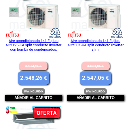
OFERTA
OFE
Aire acondicionado 1×1 Fujitsu
Aire acondicionado 1×1 Fujitsu
ACY125-KA split conducto Inverter
ACY50K-KA split conducto Inverter
con bomba de condensados.
slim.
El
El
3.274,26
€
3.031,05
€
precio
precio
El
El
2.548,26
€
2.547,05
€
original
original
precio
precio
IVA INCLUIDO
IVA INCLUIDO
era:
era:
actual
actual
AÑADIR AL CARRITO
AÑADIR AL CARRITO
3.274,26 €.
3.031,05 
es:
es:
PRODUCTO
OFERTA
2.548,26 €.
2.547,05
EN