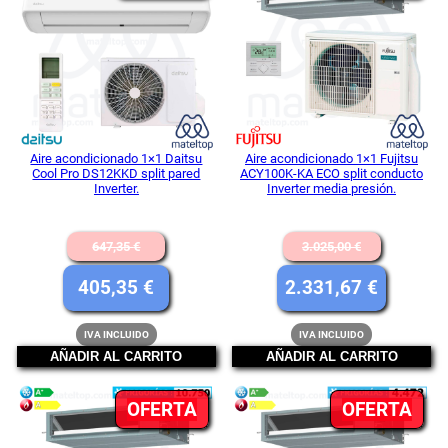
EN
EN
OFERTA
OFE
Aire acondicionado 1×1 Daitsu
Aire acondicionado 1×1 Fujitsu
Cool Pro DS12KKD split pared
ACY100K-KA ECO split conducto
Inverter.
Inverter media presión.
El
El
647,35
€
3.025,00
€
precio
precio
El
El
405,35
€
2.331,67
€
original
original
precio
precio
IVA INCLUIDO
IVA INCLUIDO
era:
era:
actual
actual
AÑADIR AL CARRITO
AÑADIR AL CARRITO
647,35 €.
3.025,00 
es:
es:
PRODUCTO
PR
OFERTA
405,35 €.
OFERTA
2.331,67
EN
EN