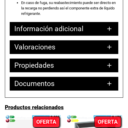
En caso de fuga, su reabastecimiento puede ser directo en
la recarga no perdiendo así el componente extra de líquido
refrigerante.
Información adicional
Valoraciones
Atributos
Valor
Peso
33,00000 kg
49,00000 × 80,00000 × 45,00000
Dimensiones
cm
Propiedades
0 valoraciones en
Hisense Brissa
Documentos
El producto no tiene propiedades que
CA25YR03 Aire
mostrar.
Ficha Técnica BRISSA.pdf
Acondicionado 1×1.
Productos relacionados
PRODUCTO
PR
Solo los usuarios registrados que hayan comprado este producto
OFERTA
OFERTA
pueden hacer una valoración.