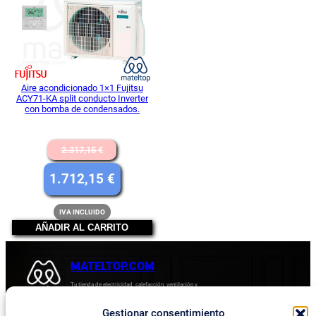
OFERTA
Aire acondicionado 1×1 Fujitsu
ACY71-KA split conducto Inverter
con bomba de condensados.
El
2.317,15
€
precio
El
1.712,15
€
original
precio
IVA INCLUIDO
era:
actual
AÑADIR AL CARRITO
2.317,15 €.
es:
1.712,15 €.
MATELTOP.COM
Tu tienda de electricidad, calefacción, ventilación y
electrodomésticos.
Gestionar consentimiento