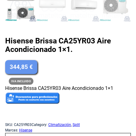
Hisense Brissa CA25YR03 Aire
Acondicionado 1×1.
344,85
€
IVA INCLUIDO
Hisense Brissa CA25YR03 Aire Acondicionado 1×1
Sin existencias
SKU:
CA25YR03
Category:
Climatización
, 
Split
Marcas:
Hisense