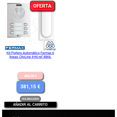
PRODUCTO
OFERTA
586,85 €.
199,65 €
EN
OFERTA
Kit Portero Automático Fermax 6
lineas CityLine 4+N ref.4866.
El
453,75
€
precio
El
381,15
€
original
precio
IVA INCLUIDO
era:
actual
AÑADIR AL CARRITO
453,75 €.
es: