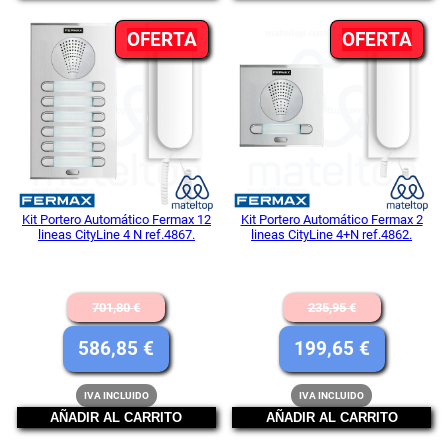
18,15 €.
114,95 €.
es:
es:
PRODUCTO
PR
OFERTA
15,13 €.
OFERTA
96,80 €.
EN
EN
OFERTA
OFE
Kit Portero Automático Fermax 12
Kit Portero Automático Fermax 2
lineas CityLine 4 N ref.4867.
lineas CityLine 4+N ref.4862.
El
El
701,80
€
235,95
€
precio
precio
El
El
586,85
€
199,65
€
original
original
precio
precio
IVA INCLUIDO
IVA INCLUIDO
era:
era:
actual
actual
AÑADIR AL CARRITO
AÑADIR AL CARRITO
701,80 €.
235,95 €.
es:
es: