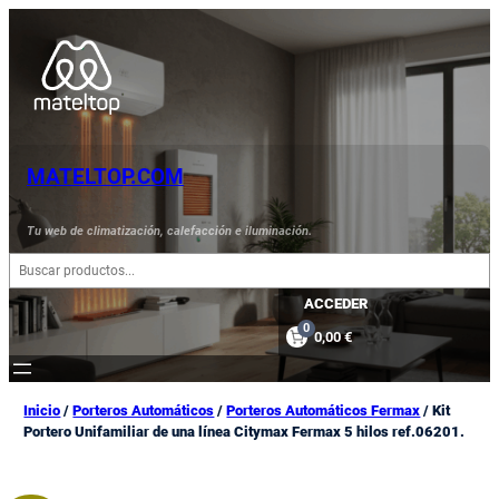
Saltar
al
contenido
MATELTOP.COM
Tu web de climatización, calefacción e iluminación.
B
u
s
ACCEDER
c
0
0,00 €
a
r
Inicio
/
Porteros Automáticos
/
Porteros Automáticos Fermax
/ Kit
Portero Unifamiliar de una línea Citymax Fermax 5 hilos ref.06201.