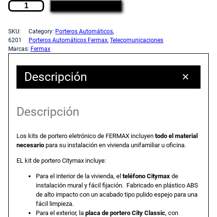
K
c
c
AÑADIR AL CARRITO
i
t
i
i
SKU:
Category:
Porteros Automáticos
, 
P
6201
Porteros Automáticos Fermax
, 
Telecomunicaciones
Marcas:
Fermax
o
o
o
r
Descripción
t
o
a
e
r
r
c
Descripción
o
U
i
t
n
Los kits de portero eletrónico de FERMAX incluyen
todo el material
i
necesario
para su instalación en vivienda unifamiliar u oficina.
g
u
f
EL kit de portero Citymax incluye:
a
i
a
Para el interior de la vivienda, el
teléfono Citymax
de
m
instalación mural y fácil fijación. Fabricado en plástico ABS
i
de alto impacto con un acabado tipo pulido espejo para una
n
l
l
fácil limpieza.
Para el exterior, la
placa de portero City Classic
, con
i