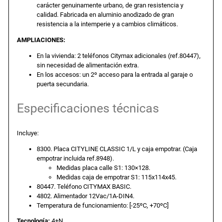
carácter genuinamente urbano, de gran resistencia y
a
e
a
calidad. Fabricada en aluminio anodizado de gran
r
resistencia a la intemperie y a cambios climáticos.
l
s
d
AMPLIACIONES:
e
En la vivienda: 2 teléfonos Citymax adicionales (ref.80447),
u
e
:
sin necesidad de alimentación extra.
n
En los accesos: un 2º acceso para la entrada al garaje o
a
r
9
puerta secundaria.
l
í
Especificaciones técnicas
a
4
n
e
:
,
Incluye:
a
8300. Placa CITYLINE CLASSIC 1/L y caja empotrar. (Caja
C
1
3
empotrar incluida ref.8948).
i
Medidas placa calle S1: 130×128.
t
Medidas caja de empotrar S1: 115x114x45.
0
8
80447. Teléfono CITYMAX BASIC.
y
4802. Alimentador 12Vac/1A-DIN4.
m
Temperatura de funcionamiento: [-25ºC, +70ºC]
8
a
Tecnología:
4+N