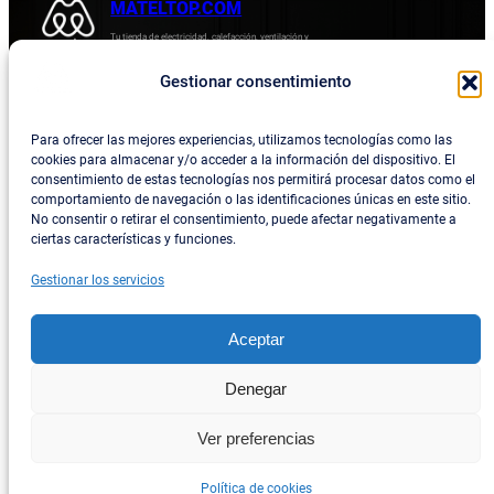
381,15 €.
MATELTOP.COM
Tu tienda de electricidad, calefacción, ventilación y
electrodomésticos.
Gestionar consentimiento
Acerca de
Privacidad
Empresa
Política de devoluciones y reembolsos
Para ofrecer las mejores experiencias, utilizamos tecnologías como las
cookies para almacenar y/o acceder a la información del dispositivo. El
Blog
Política de privacidad
consentimiento de estas tecnologías nos permitirá procesar datos como el
comportamiento de navegación o las identificaciones únicas en este sitio.
Términos y condiciones
No consentir o retirar el consentimiento, puede afectar negativamente a
ciertas características y funciones.
Contacta con consotros
Gestionar los servicios
Social
Facebook
Aceptar
Instagram
Denegar
Twitter/X
Ver preferencias
TikTok
Política de cookies