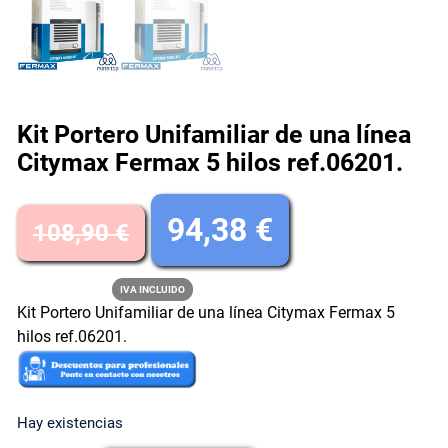
Kit Portero Unifamiliar de una línea
Citymax Fermax 5 hilos ref.06201.
E
E
94,38
€
108,90
€
l
l
IVA INCLUIDO
Kit Portero Unifamiliar de una línea Citymax Fermax 5
p
p
hilos ref.06201.
r
r
e
e
Hay existencias