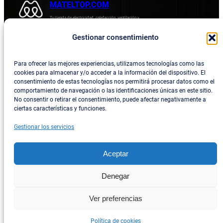
MATELTOP.COM
Tu tienda de electricidad, calefacción, ventilación y
electrodomésticos.
Gestionar consentimiento
Acerca de
Privacidad
Empresa
Política de devoluciones y reembolsos
Para ofrecer las mejores experiencias, utilizamos tecnologías como las
cookies para almacenar y/o acceder a la información del dispositivo. El
Blog
Política de privacidad
consentimiento de estas tecnologías nos permitirá procesar datos como el
comportamiento de navegación o las identificaciones únicas en este sitio.
Términos y condiciones
No consentir o retirar el consentimiento, puede afectar negativamente a
ciertas características y funciones.
Contacta con consotros
Gestionar los servicios
Social
Facebook
Aceptar
Instagram
Denegar
Twitter/X
Ver preferencias
TikTok
Política de cookies