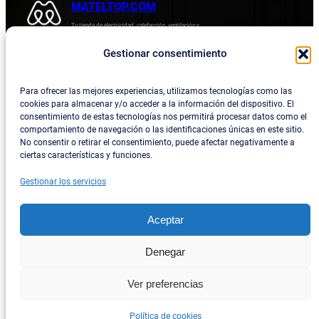
MATELTOP.COM
Tu tienda de electricidad, calefacción, ventilación y
electrodomésticos.
Gestionar consentimiento
Acerca de
Privacidad
Empresa
Política de devoluciones y reembolsos
Para ofrecer las mejores experiencias, utilizamos tecnologías como las
cookies para almacenar y/o acceder a la información del dispositivo. El
Blog
Política de privacidad
consentimiento de estas tecnologías nos permitirá procesar datos como el
comportamiento de navegación o las identificaciones únicas en este sitio.
Términos y condiciones
No consentir o retirar el consentimiento, puede afectar negativamente a
ciertas características y funciones.
Contacta con consotros
Gestionar los servicios
Social
Facebook
Aceptar
Instagram
Denegar
Twitter/X
Ver preferencias
TikTok
Política de cookies