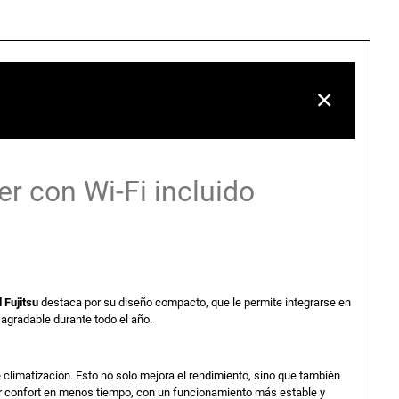
a
c
r con Wi-Fi incluido
u
a
d Fujitsu
destaca por su diseño compacto, que le permite integrarse en
 agradable durante todo el año.
e
 climatización. Esto no solo mejora el rendimiento, sino que también
or confort en menos tiempo, con un funcionamiento más estable y