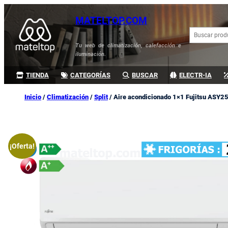
Saltar
MATELTOP.COM
al
B
contenido
u
Tu web de climatización, calefacción e
s
iluminación.
c
a
TIENDA
CATEGORÍAS
BUSCAR
ELECTR-IA
r
Inicio
/
Climatización
/
Split
/ Aire acondicionado 1×1 Fujitsu ASY25-
¡Oferta!