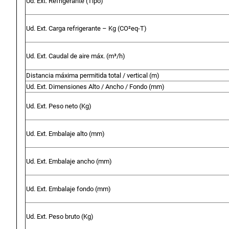
Ud. Ext. Refrigerante (
Tipo)
Ud. Ext. Carga refrigerante –
Kg (CO²eq-T)
Ud. Ext. Caudal de aire máx. (
m³/h)
Distancia máxima permitida total / vertical (
m)
Ud. Ext. Dimensiones Alto / Ancho / Fondo (
mm)
Ud. Ext. Peso neto (
Kg)
Ud. Ext. Embalaje alto (
mm)
Ud. Ext. Embalaje ancho (
mm)
Ud. Ext. Embalaje fondo (
mm)
Ud. Ext. Peso bruto (
Kg)