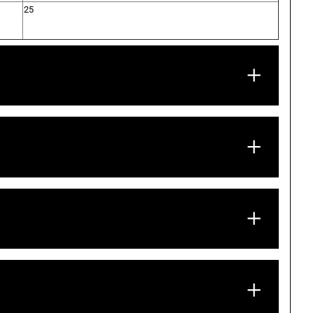
25
itsu ASY25-KN split