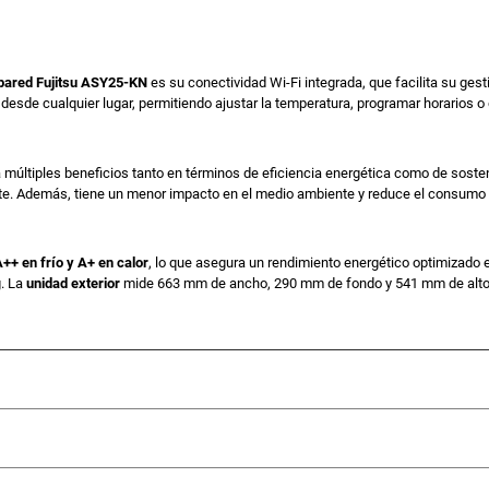
l
 pared Fujitsu ASY25-KN
es su conectividad Wi-Fi integrada, que facilita su gest
e
:
desde cualquier lugar, permitiendo ajustar la temperatura, programar horarios 
r
a múltiples beneficios tanto en términos de eficiencia energética como de soste
te. Además, tiene un menor impacto en el medio ambiente y reduce el consumo 
a
.
A++ en frío y A+ en calor
, lo que asegura un rendimiento energético optimizad
. La
unidad exterior
mide 663 mm de ancho, 290 mm de fondo y 541 mm de alto, co
:
6
.