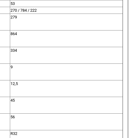
53
270 / 784 / 222
279
864
334
9
12,5
45
56
R32