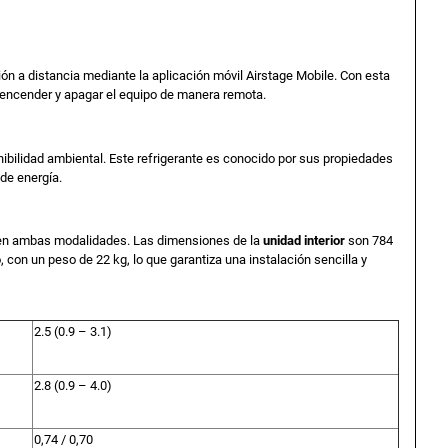
s
ión a distancia mediante la aplicación móvil Airstage Mobile. Con esta
o encender y apagar el equipo de manera remota.
4
nibilidad ambiental. Este refrigerante es conocido por sus propiedades
de energía.
o en ambas modalidades. Las dimensiones de la
unidad interior
son 784
n un peso de 22 kg, lo que garantiza una instalación sencilla y
0
2.5 (0.9 – 3.1)
3
2.8 (0.9 – 4.0)
3
0,74 / 0,70