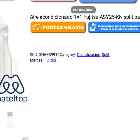
l
l
IVA INCLUIDO
Aire acondicionado 1×1 Fujitsu ASY25-KN split pare
p
Sin existencias
r
r
SKU:
3NGF89910
Category:
Climatización
, 
Split
Marcas:
Fujitsu
e
c
i
i
o