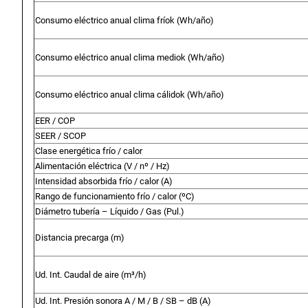
Consumo eléctrico anual clima frío
k (Wh/año)
Consumo eléctrico anual clima medio
k (Wh/año)
Consumo eléctrico anual clima cálido
k (Wh/año)
EER / COP
SEER / SCOP
Clase energética frío / calor
Alimentación eléctrica (
V / nº / Hz)
Intensidad absorbida frío / calor (
A)
Rango de funcionamiento frío / calor (
ºC)
Diámetro tubería – Líquido / Gas (
Pul.)
Distancia precarga (
m)
Ud. Int. Caudal de aire (
m³/h)
Ud. Int. Presión sonora A / M / B / SB –
dB (A)