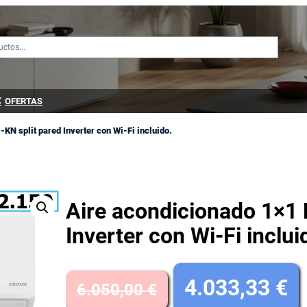
OFERTAS
KN split pared Inverter con Wi-Fi incluido.
Aire acondicionado 1×1 
Inverter con Wi-Fi inclui
E
4.033,33
€
6.050,00
€