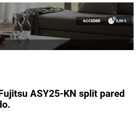
0
ACCEDER
0,00 €
Fujitsu ASY25-KN split pared
do.
E