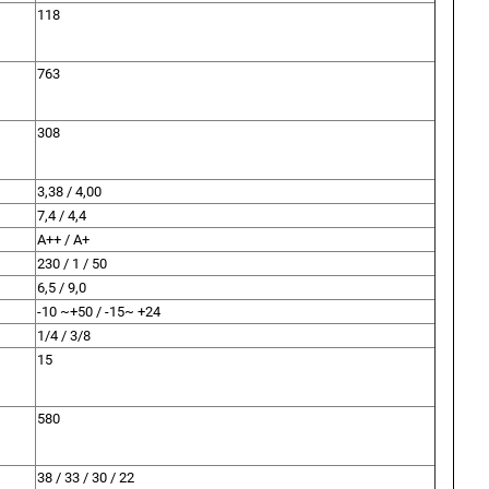
118
763
3
308
3
3,38 / 4,00
7,4 / 4,4
A++ / A+
230 / 1 / 50
6,5 / 9,0
€
-10 ~+50 / -15~ +24
1/4 / 3/8
15
580
38 / 33 / 30 / 22