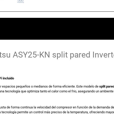
o
r
i
t
tsu ASY25-KN split pared Inverte
g
i
i incluido
n
l
ar espacios pequeños o medianos de forma eficiente. Este modelo de
split pare
una tecnología que optimiza tanto el calor como el frio, asegurando un ambiente
a
justa de forma continua la velocidad del compresor en función de la demanda de
 tecnología permite un control más preciso de la temperatura, ofreciendo may