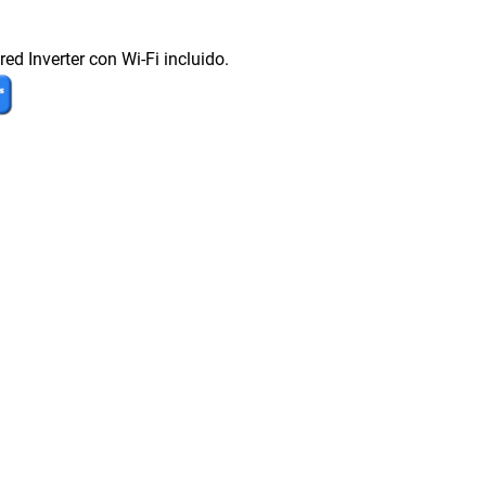
d Inverter con Wi-Fi incluido.
p
e
c
o