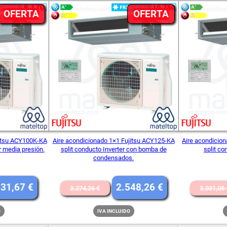
PRODUCTO
PRODUCTO
OFERTA
OFERTA
EN
EN
OFERTA
OFERTA
jitsu ACY100K-KA
Aire acondicionado 1×1 Fujitsu ACY125-KA
Aire acondicio
r media presión.
split conducto Inverter con bomba de
split co
condensados.
El
El
El
331,67
€
2.548,26
€
3.274,26
€
3.031,05
o
precio
precio
precio
O
IVA INCLUIDO
nal
actual
original
actual