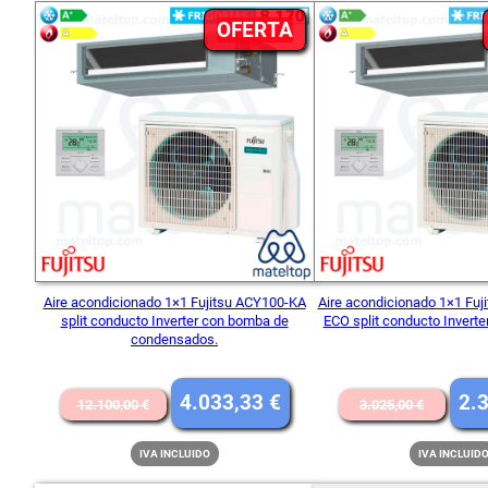
PRODUCTO
OFERTA
EN
OFERTA
Aire acondicionado 1×1 Fujitsu ACY100-KA
Aire acondicionado 1×1 Fu
split conducto Inverter con bomba de
ECO split conducto Inverte
condensados.
El
El
El
4.033,33
€
2.
12.100,00
€
3.025,00
€
precio
precio
preci
IVA INCLUIDO
IVA INCLUID
original
actual
origi