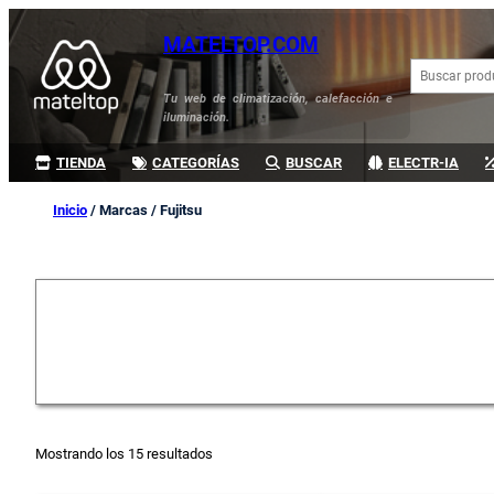
MATELTOP.COM
B
u
Tu web de climatización, calefacción e
s
iluminación.
c
a
TIENDA
CATEGORÍAS
BUSCAR
ELECTR-IA
r
Inicio
/ Marcas / Fujitsu
Mostrando los 15 resultados