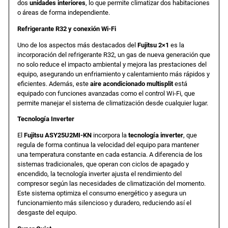
dos
unidades interiores
, lo que permite climatizar dos habitaciones
o áreas de forma independiente.
a
e
Refrigerante R32 y conexión Wi-Fi
Uno de los aspectos más destacados del
Fujitsu 2×1
es la
l
s
incorporación del refrigerante R32, un gas de nueva generación que
no solo reduce el impacto ambiental y mejora las prestaciones del
e
:
equipo, asegurando un enfriamiento y calentamiento más rápidos y
eficientes. Además, este
aire acondicionado multisplit
está
equipado con funciones avanzadas como el control Wi-Fi, que
r
4
permite manejar el sistema de climatización desde cualquier lugar.
Tecnología Inverter
a
.
El
Fujitsu ASY25U2MI-KN
incorpora la
tecnología inverter
, que
regula de forma continua la velocidad del equipo para mantener
:
0
una temperatura constante en cada estancia. A diferencia de los
sistemas tradicionales, que operan con ciclos de apagado y
encendido, la tecnología inverter ajusta el rendimiento del
6
3
compresor según las necesidades de climatización del momento.
Este sistema optimiza el consumo energético y asegura un
.
3
funcionamiento más silencioso y duradero, reduciendo así el
desgaste del equipo.