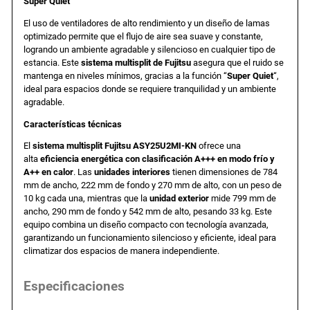
0
,
Super Quiet
El uso de ventiladores de alto rendimiento y un diseño de lamas
5
3
optimizado permite que el flujo de aire sea suave y constante,
logrando un ambiente agradable y silencioso en cualquier tipo de
estancia. Este
sistema multisplit de Fujitsu
asegura que el ruido se
0
3
mantenga en niveles mínimos, gracias a la función “
Super Quiet
“,
ideal para espacios donde se requiere tranquilidad y un ambiente
,
agradable.
Características técnicas
0
€
El
sistema multisplit Fujitsu ASY25U2MI-KN
ofrece una
alta
eficiencia energética con clasificación A+++ en modo frío y
0
.
A++ en calor
. Las
unidades interiores
tienen dimensiones de 784
mm de ancho, 222 mm de fondo y 270 mm de alto, con un peso de
10 kg cada una, mientras que la
unidad exterior
mide 799 mm de
ancho, 290 mm de fondo y 542 mm de alto, pesando 33 kg. Este
equipo combina un diseño compacto con tecnología avanzada,
garantizando un funcionamiento silencioso y eficiente, ideal para
€
climatizar dos espacios de manera independiente.
.
Especificaciones