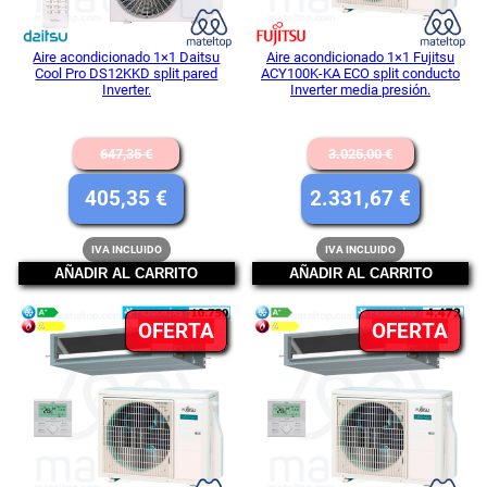
Aire acondicionado 1×1 Daitsu
Aire acondicionado 1×1 Fujitsu
Cool Pro DS12KKD split pared
ACY100K-KA ECO split conducto
Inverter.
Inverter media presión.
El
El
647,35
€
3.025,00
€
precio
precio
El
El
405,35
€
2.331,67
€
original
original
precio
precio
IVA INCLUIDO
IVA INCLUIDO
era:
era:
actual
actual
AÑADIR AL CARRITO
AÑADIR AL CARRITO
647,35 €.
3.025,00 
es:
es:
PRODUCTO
PR
OFERTA
405,35 €.
OFERTA
2.331,67
EN
EN
OFERTA
OFE