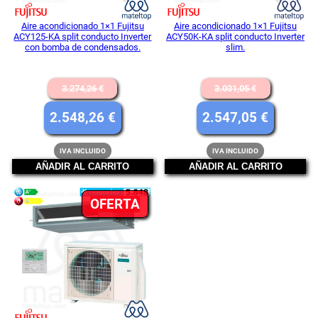
Aire acondicionado 1×1 Fujitsu
Aire acondicionado 1×1 Fujitsu
ACY125-KA split conducto Inverter
ACY50K-KA split conducto Inverter
con bomba de condensados.
slim.
El
El
3.274,26
€
3.031,05
€
precio
precio
El
El
2.548,26
€
2.547,05
€
original
original
precio
precio
IVA INCLUIDO
IVA INCLUIDO
era:
era:
actual
actual
AÑADIR AL CARRITO
AÑADIR AL CARRITO
3.274,26 €.
3.031,05 
es:
es:
PRODUCTO
OFERTA
2.548,26 €.
2.547,05
EN
OFERTA