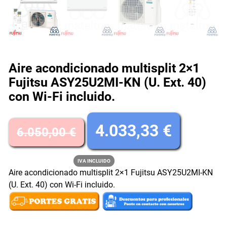
Aire acondicionado multisplit 2×1
Fujitsu ASY25U2MI-KN (U. Ext. 40)
con Wi-Fi incluido.
E
E
4.033,33
€
6.050,00
€
l
l
IVA INCLUIDO
Aire acondicionado multisplit 2×1 Fujitsu ASY25U2MI-KN
p
p
(U. Ext. 40) con Wi-Fi incluido.
r
r
e
e