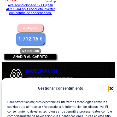
Aire acondicionado 1×1 Fujitsu
ACY71-KA split conducto Inverter
con bomba de condensados.
El
2.317,15
€
precio
El
1.712,15
€
original
precio
IVA INCLUIDO
era:
actual
AÑADIR AL CARRITO
2.317,15 €.
es:
1.712,15 €.
MATELTOP.COM
Tu tienda de electricidad, calefacción, ventilación y
electrodomésticos.
Gestionar consentimiento
Acerca de
Privacidad
Empresa
Política de devoluciones y reembolsos
Para ofrecer las mejores experiencias, utilizamos tecnologías como las
cookies para almacenar y/o acceder a la información del dispositivo. El
Blog
Política de privacidad
consentimiento de estas tecnologías nos permitirá procesar datos como el
comportamiento de navegación o las identificaciones únicas en este sitio.