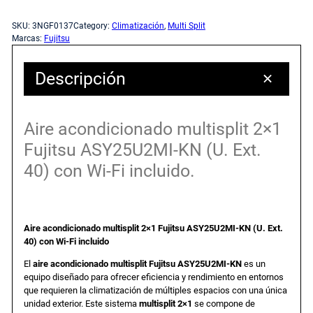
Sin existencias
SKU:
3NGF0137
Category:
Climatización
, 
Multi Split
c
c
Marcas:
Fujitsu
i
i
Descripción
o
o
Aire acondicionado multisplit 2×1
o
a
Fujitsu ASY25U2MI-KN (U. Ext.
40) con Wi-Fi incluido.
r
c
i
t
Aire acondicionado multisplit 2×1 Fujitsu ASY25U2MI-KN (U. Ext.
g
u
40) con Wi-Fi incluido
El
aire acondicionado multisplit Fujitsu ASY25U2MI-KN
es un
i
a
equipo diseñado para ofrecer eficiencia y rendimiento en entornos
que requieren la climatización de múltiples espacios con una única
unidad exterior. Este sistema
multisplit 2×1
se compone de
n
l