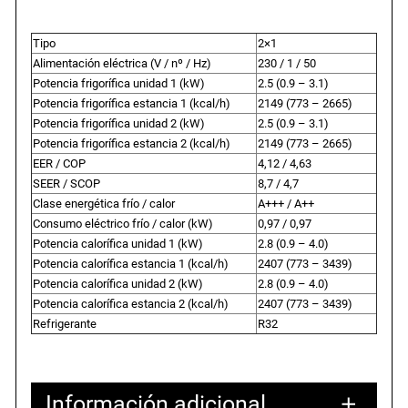
Tipo
2×1
Alimentación eléctrica (
V / nº / Hz)
230 / 1 / 50
Potencia frigorífica unidad 1 (
kW)
2.5 (0.9 – 3.1)
Potencia frigorífica estancia 1 (
kcal/h)
2149 (773 – 2665)
Potencia frigorífica unidad 2 (
kW)
2.5 (0.9 – 3.1)
Potencia frigorífica estancia 2 (
kcal/h)
2149 (773 – 2665)
EER / COP
4,12 / 4,63
SEER / SCOP
8,7 / 4,7
Clase energética frío / calor
A+++ / A++
Consumo eléctrico frío / calor (
kW)
0,97 / 0,97
Potencia calorífica unidad 1 (
kW)
2.8 (0.9 – 4.0)
Potencia calorífica estancia 1 (
kcal/h)
2407 (773 – 3439)
Potencia calorífica unidad 2 (
kW)
2.8 (0.9 – 4.0)
Potencia calorífica estancia 2 (
kcal/h)
2407 (773 – 3439)
Refrigerante
R32
Información adicional