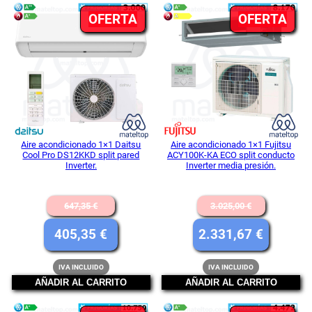
5
3
pueden hacer una valoración.
PRODUCTO
PR
OFERTA
OFERTA
0
3
EN
EN
OFERTA
OFE
,
0
€
0
.
Aire acondicionado 1×1 Daitsu
Aire acondicionado 1×1 Fujitsu
Cool Pro DS12KKD split pared
ACY100K-KA ECO split conducto
Inverter.
Inverter media presión.
El
El
647,35
€
3.025,00
€
€
precio
precio
El
El
405,35
€
2.331,67
€
.
original
original
precio
precio
IVA INCLUIDO
IVA INCLUIDO
era:
era:
actual
actual
AÑADIR AL CARRITO
AÑADIR AL CARRITO
647,35 €.
3.025,00 
es:
es: