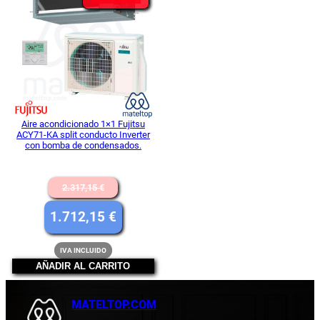
EN
OFERTA
Aire acondicionado 1×1 Fujitsu
ACY71-KA split conducto Inverter
con bomba de condensados.
El
2.317,15
€
precio
El
1.712,15
€
original
precio
IVA INCLUIDO
era:
actual
AÑADIR AL CARRITO
2.317,15 €.
es:
1.712,15 €.
MATELTOP.COM