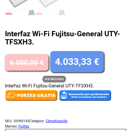
Interfaz Wi-Fi Fujitsu-General UTY-
TFSXH3.
E
E
4.033,33
€
6.050,00
€
l
l
IVA INCLUIDO
Interfaz Wi-Fi Fujitsu-General UTY-TFSXH3.
p
p
r
r
Sin existencias
e
e
SKU:
3IVN9145
Category:
Climatización
Marcas:
Fujitsu