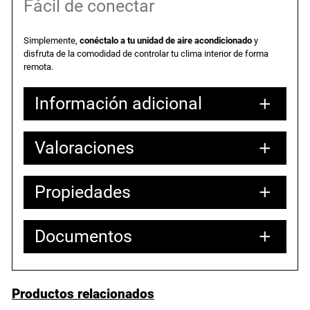
a
e
Fácil de conectar
l
s
Simplemente,
conéctalo a tu unidad de aire acondicionado
y
disfruta de la comodidad de controlar tu clima interior de forma
e
:
remota.
Información adicional
r
4
a
.
Valoraciones
Atributos
Valor
Peso
1,00000 kg
Dimensiones
10,00000 × 8,00000 × 4,00000 cm
:
0
Propiedades
0 valoraciones en Interfaz
6
3
Wi-Fi Fujitsu-General UTY-
Documentos
.
3
El producto no tiene propiedades que
TFSXH3.
mostrar.
0
,
Cat-logo-Fujitsu-2023-2024.pdf
Productos relacionados
Solo los usuarios registrados que hayan comprado este producto