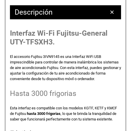
c
c
Descripción
i
i
o
o
Interfaz Wi-Fi Fujitsu-General
UTY-TFSXH3.
o
a
r
c
El accesorio Fujitsu 3IVN9145 es una Interfaz WiFi USB
imprescindible para controlar de manera inalámbrica los sistemas
de aire acondicionado Fujitsu. Con esta interfaz, puedes gestionar y
i
t
ajustar la configuración de tu aire acondicionado de forma
conveniente desde tu dispositivo móvil o ordenador.
g
u
Hasta 3000 frigorias
i
a
Esta interfaz es compatible con los modelos KGTF, KETF y KMCF
de Fujitsu
hasta 3000 frigorias
, lo que te brinda la tranquilidad de
n
l
saber que funcionará perfectamente con tu sistema existente.