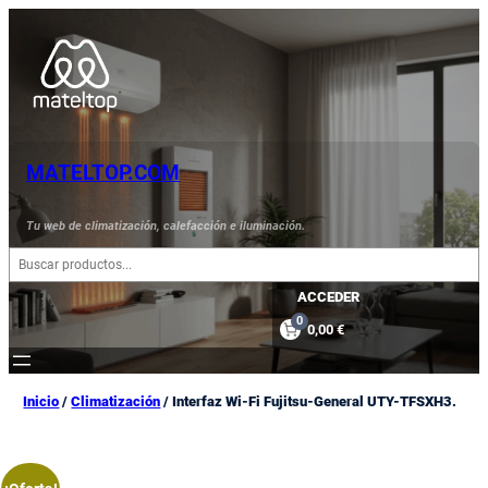
Saltar
al
contenido
MATELTOP.COM
Tu web de climatización, calefacción e iluminación.
B
u
s
ACCEDER
c
0
0,00 €
a
r
Inicio
/
Climatización
/ Interfaz Wi-Fi Fujitsu-General UTY-TFSXH3.