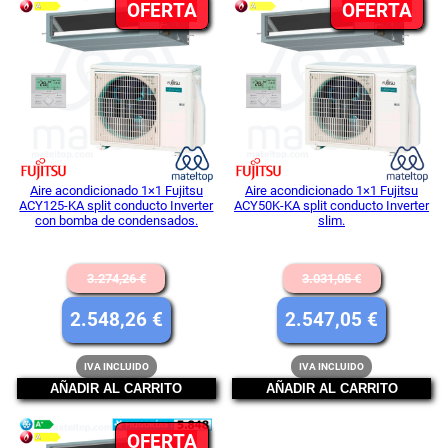
PRODUCTO
PR
OFERTA
405,35 €.
OFERTA
2.331,67
EN
EN
OFERTA
OFE
Aire acondicionado 1×1 Fujitsu
Aire acondicionado 1×1 Fujitsu
ACY125-KA split conducto Inverter
ACY50K-KA split conducto Inverter
con bomba de condensados.
slim.
El
El
3.274,26
€
3.031,05
€
precio
precio
El
El
2.548,26
€
2.547,05
€
original
original
precio
precio
IVA INCLUIDO
IVA INCLUIDO
era:
era:
actual
actual
AÑADIR AL CARRITO
AÑADIR AL CARRITO
3.274,26 €.
3.031,05 
es:
es:
PRODUCTO
OFERTA
2.548,26 €.
2.547,05