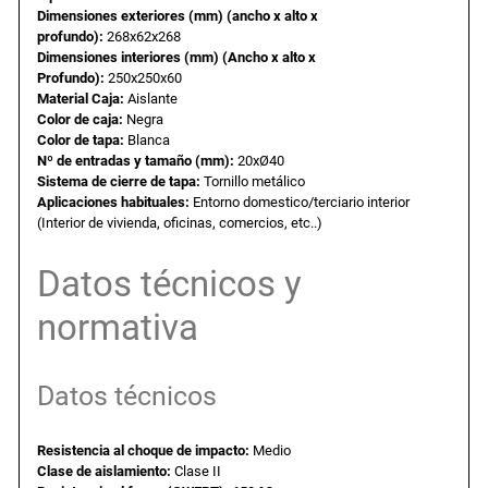
Dimensiones exteriores (mm) (ancho x alto x
a
e
o
profundo):
268x62x268
t
Dimensiones interiores (mm) (Ancho x alto x
l
s
r
Profundo):
250x250x60
a
Material Caja:
Aislante
Color de caja:
Negra
r
e
:
Color de tapa:
Blanca
.
Nº de entradas y tamaño (mm):
20xØ40
D
r
1
Sistema de cierre de tapa:
Tornillo metálico
e
Aplicaciones habituales:
Entorno domestico/terciario interior
(Interior de vivienda, oficinas, comercios, etc..)
2
a
0
5
Datos técnicos y
0
:
,
x
normativa
2
1
2
5
0
Datos técnicos
2
9
m
m
Resistencia al choque de impacto:
Medio
,
.
Clase de aislamiento:
Clase II