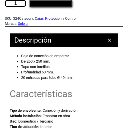
C
c
c
AÑADIR AL CARRITO
a
j
i
i
SKU:
324
Category:
Cajas
, 
Protección y Control
a
Marcas:
Solera
d
o
o
e
Descripción
c
o
a
o
Caja de conexión de empotrar.
n
r
c
De 250 x 250 mm.
e
Tapa con tornillos.
x
Profundidad 60 mm.
i
t
20 entradas para tubo Ø 40 mm.
i
ó
g
u
Características
n
d
i
a
e
Tipo de envolvente:
Conexión y derivación
e
Método instalación:
Empotrar en obra
n
l
m
Uso:
Doméstico / Terciario
p
Tipo de ubicación:
Interior