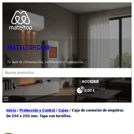
Saltar
al
contenido
MATELTOP.COM
Tu web de climatización, calefacción e iluminación.
B
u
s
ACCEDER
c
0
0,00 €
a
r
Inicio
/
Protección y Control
/
Cajas
/ Caja de conexión de empotrar.
De 250 x 250 mm. Tapa con tornillos.