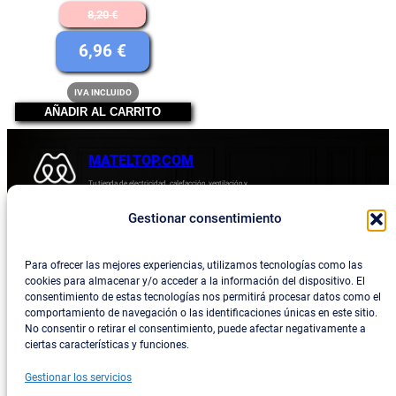
El
8,20
€
precio
El
6,96
€
original
precio
IVA INCLUIDO
era:
actual
AÑADIR AL CARRITO
8,20 €.
es:
6,96 €.
MATELTOP.COM
Tu tienda de electricidad, calefacción, ventilación y
electrodomésticos.
Gestionar consentimiento
Acerca de
Privacidad
Empresa
Política de devoluciones y reembolsos
Para ofrecer las mejores experiencias, utilizamos tecnologías como las
cookies para almacenar y/o acceder a la información del dispositivo. El
Blog
Política de privacidad
consentimiento de estas tecnologías nos permitirá procesar datos como el
comportamiento de navegación o las identificaciones únicas en este sitio.
Términos y condiciones
No consentir o retirar el consentimiento, puede afectar negativamente a
ciertas características y funciones.
Contacta con consotros
Gestionar los servicios
Social