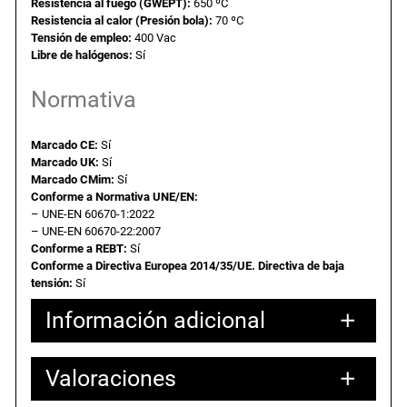
T
Resistencia al fuego (GWEPT):
650 ºC
2
€
Resistencia al calor (Presión bola):
70 ºC
a
Tensión de empleo:
400 Vac
p
Libre de halógenos:
Sí
1
.
a
c
Normativa
o
n
Marcado CE:
Sí
€
t
Marcado UK:
Sí
o
Marcado CMim:
Sí
.
Conforme a Normativa UNE/EN:
r
– UNE-EN 60670-1:2022
n
– UNE-EN 60670-22:2007
i
Conforme a REBT:
Sí
l
Conforme a Directiva Europea 2014/35/UE. Directiva de baja
tensión:
Sí
l
o
Información adicional
s
.
c
Valoraciones
Atributos
Valor
Peso
0,50000 kg
a
Dimensiones
27,00000 × 27,00000 × 7,00000 cm