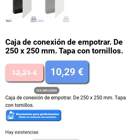
Caja de conexión de empotrar. De
250 x 250 mm. Tapa con tornillos.
E
E
10,29
€
12,21
€
l
l
IVA INCLUIDO
Caja de conexión de empotrar. De 250 x 250 mm. Tapa
p
p
con tornillos.
r
r
e
e
Hay existencias