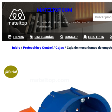
Saltar
MATELTOP.COM
al
B
contenido
u
Tu web de climatización, calefacción e
s
iluminación.
c
a
TIENDA
CATEGORÍAS
BUSCAR
ELECTR-IA
r
Inicio
/
Protección y Control
/
Cajas
/ Caja de mecanismos de empotra
¡Oferta!