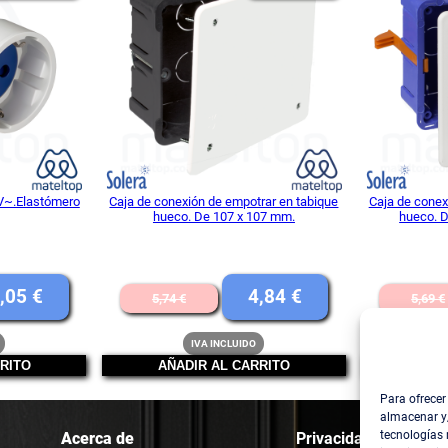
EN
EN
s
OFERTA
OFERTA
.
c
a
n
t
i
d
V~.Elastómero
Caja de conexión de empotrar en tabique
Caja de conex
a
hueco. De 107 x 107 mm.
hueco. D
d
El
El
El
,05
€
4,84
€
5,74
€
5,69
€
o
precio
precio
precio
IVA INCLUIDO
nal
actual
original
actual
RITO
AÑADIR AL CARRITO
AÑA
es:
era:
es:
Para ofrecer
€.
6,05 €.
5,74 €.
4,84 €.
almacenar y/
tecnologías
Acerca de
Privacidad