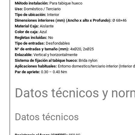
Método instalación:
Para tabique hueco
Uso:
Doméstico / Terciario
Tipo de ubicación:
Interior
Dimensiones interiores (mm) (Ancho x alto x Profundo):
Ø 68×46
Material Caja:
Aislante
Color de caja:
Azul
Regletas incluidas:
No
Tipo de entradas:
Desfondables
Nº de entradas y tamaño (mm):
4xØ20, 2xØ25
Enlazable:
Vertical y horizontalmente
Sistema de fijación al tabique hueco:
Brida nylon
Aplicaciones habituales:
Entorno domestico/terciario interior (Interior d
Par de apriete:
0.30 – 0.40 Nm
Datos técnicos y nor
Datos técnicos