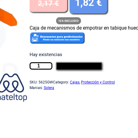
E
E
1,82
€
2,17
€
l
l
IVA INCLUIDO
Caja de mecanismos de empotrar en tabique hueco
p
p
Hay existencias
r
r
C
AÑADIR AL CARRITO
a
e
e
j
SKU:
5625GW
Category:
Cajas
, 
Protección y Control
a
Marcas:
Solera
d
c
c
e
m
i
i
e
c
a