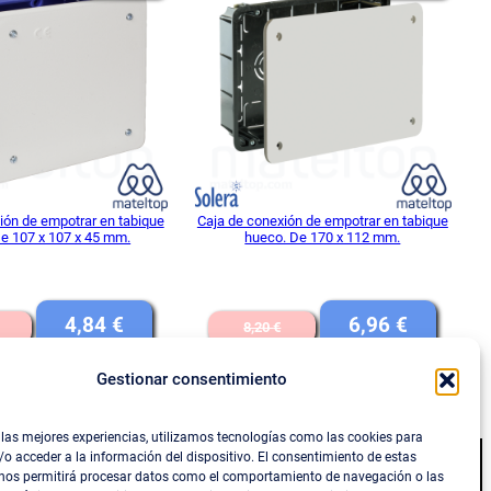
EN
EN
OFERTA
OFER
ión de empotrar en tabique
Caja de conexión de empotrar en tabique
e 107 x 107 x 45 mm.
hueco. De 170 x 112 mm.
El
El
El
El
4,84
€
6,96
€
8,20
€
precio
precio
precio
precio
Gestionar consentimiento
IVA INCLUIDO
IVA INCLUIDO
original
actual
original
actual
DIR AL CARRITO
AÑADIR AL CARRITO
era:
es:
era:
es:
 las mejores experiencias, utilizamos tecnologías como las cookies para
5,69 €.
4,84 €.
8,20 €.
6,96 €.
o acceder a la información del dispositivo. El consentimiento de estas
 nos permitirá procesar datos como el comportamiento de navegación o las
Social