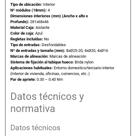
Tipo de ubicación:
Interior
a
e
m
Nº módulos (18mm):
4
p
Dimensiones interiores (mm) (Ancho x alto x
l
s
o
Profundo):
281x68x46
t
Material Caja:
Aislante
Color de caja:
Azul
r
e
:
Regletas incluidas:
No
a
Tipo de entradas:
Desfondables
r
r
6
Nº de entradas y tamaño (mm):
8xØ25-20, 4xØ20, 4xØ16
e
Marcas de alineación:
Marcas de alineación
Sistema de fijación al tabique hueco:
Brida nylon
n
a
,
Aplicaciones habituales:
Entorno domestico/terciario interior
t
(Interior de vivienda, oficinas, comercios, etc..)
a
Par de apriete:
0.30 – 0.40 Nm
:
9
b
i
Datos técnicos y
8
6
q
normativa
u
,
e
h
Datos técnicos
3
€
u