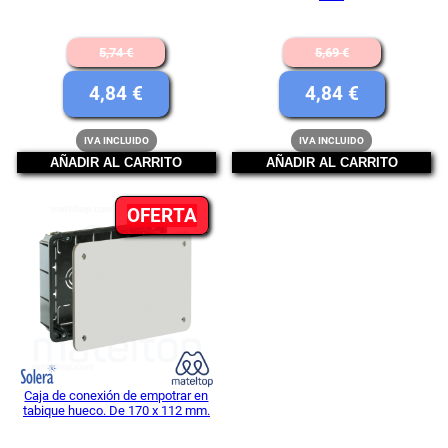
El
El
5,74
€
5,69
€
precio
precio
El
El
4,84
€
4,84
€
original
original
precio
precio
IVA INCLUIDO
IVA INCLUIDO
era:
era:
actual
actual
AÑADIR AL CARRITO
AÑADIR AL CARRITO
5,74 €.
5,69 €.
es:
es:
PRODUCTO
OFERTA
4,84 €.
4,84 €.
EN
OFERTA
Caja de conexión de empotrar en
tabique hueco. De 170 x 112 mm.