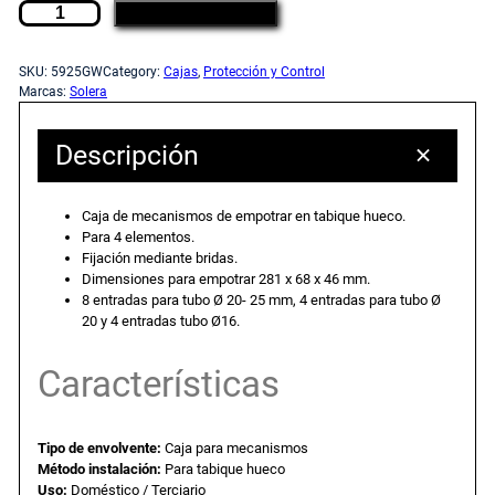
C
c
c
AÑADIR AL CARRITO
a
j
i
i
SKU:
5925GW
Category:
Cajas
, 
Protección y Control
a
Marcas:
Solera
d
o
o
e
Descripción
m
o
a
e
Caja de mecanismos de empotrar en tabique hueco.
c
r
c
Para 4 elementos.
a
Fijación mediante bridas.
n
Dimensiones para empotrar 281 x 68 x 46 mm.
i
t
8 entradas para tubo Ø 20- 25 mm, 4 entradas para tubo Ø
i
20 y 4 entradas tubo Ø16.
s
g
u
m
Características
o
i
a
s
d
Tipo de envolvente:
Caja para mecanismos
n
l
e
Método instalación:
Para tabique hueco
e
Uso:
Doméstico / Terciario