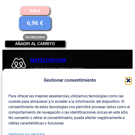
El
8,20
€
precio
El
6,96
€
original
precio
IVA INCLUIDO
era:
actual
AÑADIR AL CARRITO
8,20 €.
es:
6,96 €.
MATELTOP.COM
Tu tienda de electricidad, calefacción, ventilación y
electrodomésticos.
Gestionar consentimiento
Acerca de
Privacidad
Empresa
Política de devoluciones y reembolsos
Para ofrecer las mejores experiencias, utilizamos tecnologías como las
cookies para almacenar y/o acceder a la información del dispositivo. El
Blog
Política de privacidad
consentimiento de estas tecnologías nos permitirá procesar datos como el
comportamiento de navegación o las identificaciones únicas en este sitio.
Términos y condiciones
No consentir o retirar el consentimiento, puede afectar negativamente a
ciertas características y funciones.
Contacta con consotros
Gestionar los servicios