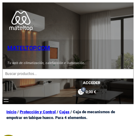
Saltar
al
contenido
MATELTOP.COM
Tu web de climatización, calefacción e iluminación.
B
u
s
ACCEDER
c
0
0,00 €
a
r
Inicio
/
Protección y Control
/
Cajas
/ Caja de mecanismos de
empotrar en tabique hueco. Para 4 elementos.