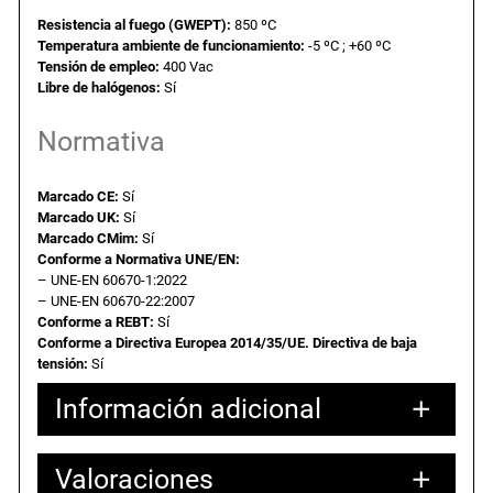
e
0
.
Resistencia al fuego (GWEPT):
850 ºC
c
Temperatura ambiente de funcionamiento:
-5 ºC ; +60 ºC
o
Tensión de empleo:
400 Vac
.
Libre de halógenos:
Sí
P
€
a
Normativa
r
.
a
Marcado CE:
Sí
4
Marcado UK:
Sí
Marcado CMim:
Sí
e
Conforme a Normativa UNE/EN:
l
– UNE-EN 60670-1:2022
e
– UNE-EN 60670-22:2007
m
Conforme a REBT:
Sí
Conforme a Directiva Europea 2014/35/UE. Directiva de baja
e
tensión:
Sí
n
t
Información adicional
o
s
Valoraciones
Atributos
Valor
.
Peso
0,10000 kg