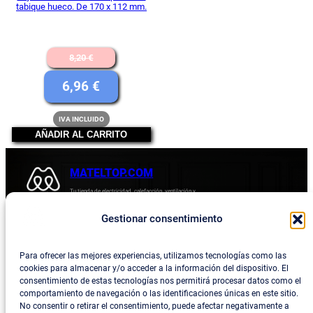
tabique hueco. De 170 x 112 mm.
El
8,20
€
precio
El
6,96
€
original
precio
IVA INCLUIDO
era:
actual
AÑADIR AL CARRITO
8,20 €.
es:
6,96 €.
MATELTOP.COM
Tu tienda de electricidad, calefacción, ventilación y
electrodomésticos.
Gestionar consentimiento
Acerca de
Privacidad
Empresa
Política de devoluciones y reembolsos
Para ofrecer las mejores experiencias, utilizamos tecnologías como las
cookies para almacenar y/o acceder a la información del dispositivo. El
Blog
Política de privacidad
consentimiento de estas tecnologías nos permitirá procesar datos como el
comportamiento de navegación o las identificaciones únicas en este sitio.
Términos y condiciones
No consentir o retirar el consentimiento, puede afectar negativamente a