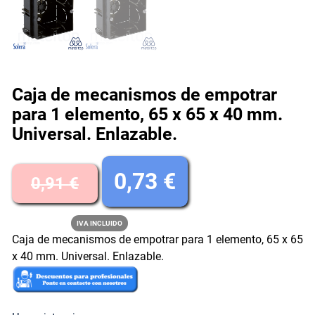
Caja de mecanismos de empotrar
para 1 elemento, 65 x 65 x 40 mm.
Universal. Enlazable.
E
E
0,73
€
0,91
€
l
l
IVA INCLUIDO
Caja de mecanismos de empotrar para 1 elemento, 65 x 65
p
p
x 40 mm. Universal. Enlazable.
r
r
e
e