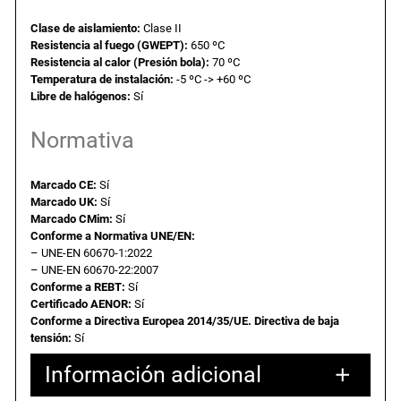
9
€
n
t
Clase de aislamiento:
Clase II
1
.
Resistencia al fuego (GWEPT):
650 ºC
o
Resistencia al calor (Presión bola):
70 ºC
,
Temperatura de instalación:
-5 ºC -> +60 ºC
6
Libre de halógenos:
Sí
5
€
x
Normativa
6
.
5
Marcado CE:
Sí
x
Marcado UK:
Sí
Marcado CMim:
Sí
4
Conforme a Normativa UNE/EN:
0
– UNE-EN 60670-1:2022
m
– UNE-EN 60670-22:2007
m
Conforme a REBT:
Sí
Certificado AENOR:
Sí
.
Conforme a Directiva Europea 2014/35/UE. Directiva de baja
U
tensión:
Sí
n
Información adicional
i
v