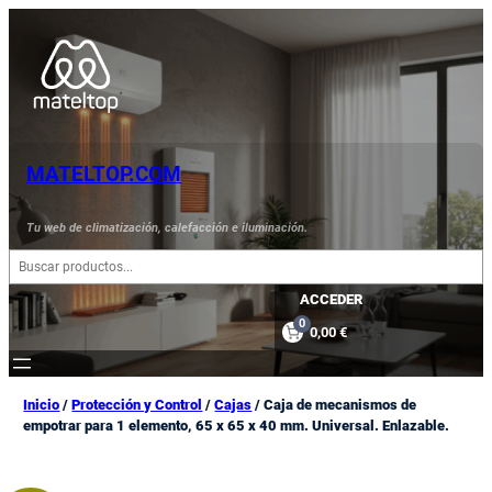
Saltar
al
contenido
MATELTOP.COM
Tu web de climatización, calefacción e iluminación.
B
u
s
ACCEDER
c
0
0,00 €
a
r
Inicio
/
Protección y Control
/
Cajas
/ Caja de mecanismos de
empotrar para 1 elemento, 65 x 65 x 40 mm. Universal. Enlazable.