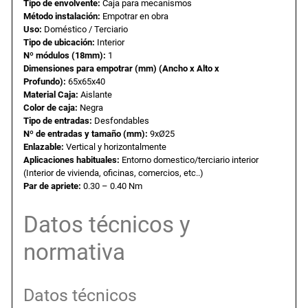
Tipo de envolvente:
Caja para mecanismos
e
Método instalación:
Empotrar en obra
Uso:
Doméstico / Terciario
a
e
m
Tipo de ubicación:
Interior
p
Nº módulos (18mm):
1
l
s
o
Dimensiones para empotrar (mm) (Ancho x Alto x
t
Profundo):
65x65x40
Material Caja:
Aislante
r
e
:
Color de caja:
Negra
a
Tipo de entradas:
Desfondables
r
r
0
Nº de entradas y tamaño (mm):
9xØ25
p
Enlazable:
Vertical y horizontalmente
Aplicaciones habituales:
Entorno domestico/terciario interior
a
a
,
(Interior de vivienda, oficinas, comercios, etc..)
r
Par de apriete:
0.30 – 0.40 Nm
a
:
7
1
Datos técnicos y
e
0
3
normativa
l
e
,
m
Datos técnicos
e