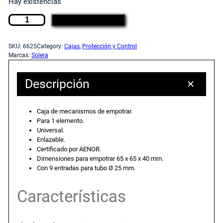
Hay existencias
C
c
c
AÑADIR AL CARRITO
a
j
i
i
SKU:
6625
Category:
Cajas
, 
Protección y Control
a
Marcas:
Solera
d
o
o
e
Descripción
m
o
a
e
Caja de mecanismos de empotrar.
c
r
c
Para 1 elemento.
a
Universal.
n
Enlazable.
i
t
Certificado por AENOR.
i
Dimensiones para empotrar 65 x 65 x 40 mm.
s
Con 9 entradas para tubo Ø 25 mm.
g
u
m
o
Características
i
a
s
d
n
l
e