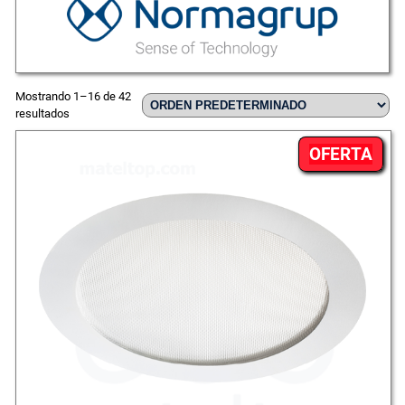
Mostrando 1–16 de 42
resultados
PR
OFERTA
EN
OFE