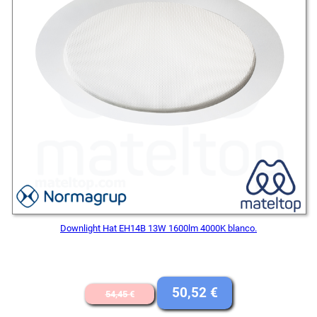
Downlight Hat EH14B 13W 1600lm 4000K blanco.
El
El
50,52
€
54,45
€
precio
precio