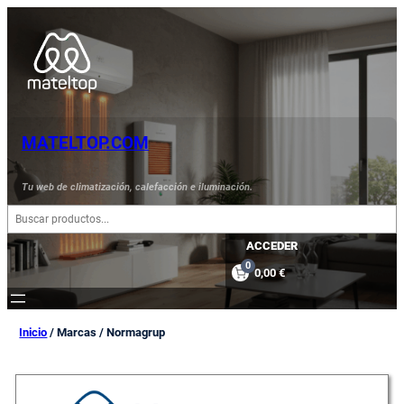
MATELTOP.COM
Tu web de climatización, calefacción e iluminación.
B
u
s
ACCEDER
c
0
0,00 €
a
r
Inicio
/ Marcas / Normagrup