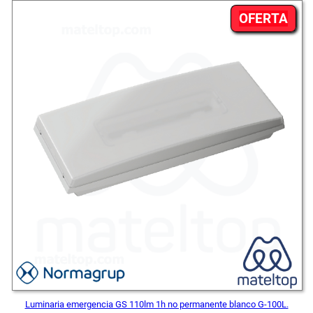
54,45 €.
42,54 €.
PR
OFERTA
EN
OFE
Luminaria emergencia GS 110lm 1h no permanente blanco G-100L.