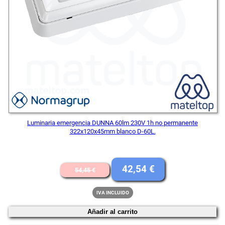
Luminaria emergencia DUNNA 60lm 230V 1h no permanente
322x120x45mm blanco D-60L.
El
El
42,54
€
54,45
€
precio
precio
IVA INCLUIDO
original
actual
Añadir al carrito
era:
es: