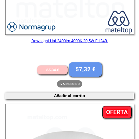
Downlight Hat 2400lm 4000K 20,5W EH24B.
El
El
57,32
€
65,34
€
precio
precio
IVA INCLUIDO
original
actual
Añadir al carrito
era:
es:
65,34 €.
57,32 €.
PR
OFERTA
EN
OFE