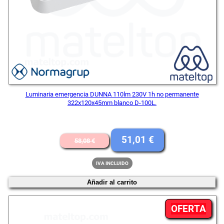
Luminaria emergencia DUNNA 110lm 230V 1h no permanente
322x120x45mm blanco D-100L.
El
El
51,01
€
58,08
€
precio
precio
IVA INCLUIDO
original
actual
Añadir al carrito
era:
es:
58,08 €.
51,01 €.
PR
OFERTA
EN