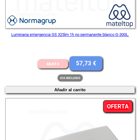
Luminaria emergencia GS 325lm 1h no permanente blanco G-300L.
El
El
57,73
€
68,97
€
precio
precio
IVA INCLUIDO
original
actual
Añadir al carrito
era:
es:
68,97 €.
57,73 €.
PR
OFERTA
EN
OFE