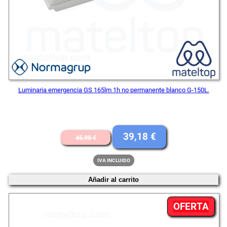
Luminaria emergencia GS 165lm 1h no permanente blanco G-150L.
El
El
39,18
€
45,98
€
precio
precio
IVA INCLUIDO
original
actual
Añadir al carrito
era:
es:
45,98 €.
39,18 €.
PR
OFERTA
EN