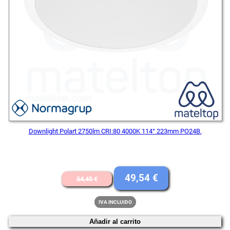
Downlight Polart 2750lm CRI:80 4000K 114° 223mm PO24B.
El
El
49,54
€
54,45
€
precio
precio
IVA INCLUIDO
original
actual
Añadir al carrito
era:
es: