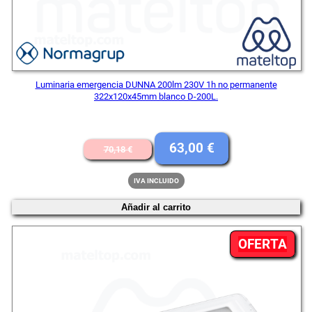
Luminaria emergencia DUNNA 200lm 230V 1h no permanente
322x120x45mm blanco D-200L.
El
El
63,00
€
70,18
€
precio
precio
IVA INCLUIDO
original
actual
Añadir al carrito
era:
es:
70,18 €.
63,00 €.
PR
OFERTA
EN
OFE