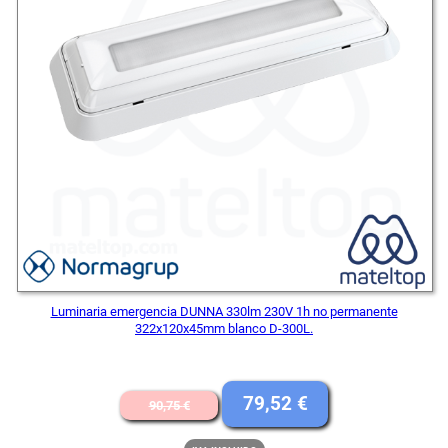
Luminaria emergencia DUNNA 330lm 230V 1h no permanente
322x120x45mm blanco D-300L.
El
El
79,52
€
90,75
€
precio
precio