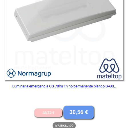
Luminaria emergencia GS 70lm 1h no permanente blanco G-60L.
El
El
30,56
€
38,72
€
precio
precio
IVA INCLUIDO