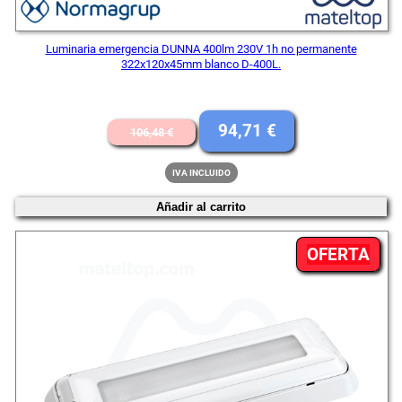
Luminaria emergencia DUNNA 400lm 230V 1h no permanente
322x120x45mm blanco D-400L.
El
El
94,71
€
106,48
€
precio
precio
IVA INCLUIDO
original
actual
Añadir al carrito
era:
es:
106,48 €.
94,71 €.
PR
OFERTA
EN
OFE