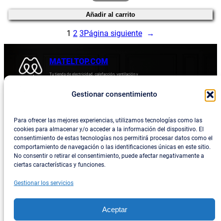
original
actual
Añadir al carrito
era:
es:
38,72 €.
30,56 €.
1
2
3
Página siguiente
→
MATELTOP.COM
Tu tienda de electricidad, calefacción, ventilación y
electrodomésticos.
Gestionar consentimiento
Acerca de
Privacidad
Empresa
Política de devoluciones y reembolsos
Para ofrecer las mejores experiencias, utilizamos tecnologías como las
cookies para almacenar y/o acceder a la información del dispositivo. El
Blog
Política de privacidad
consentimiento de estas tecnologías nos permitirá procesar datos como el
comportamiento de navegación o las identificaciones únicas en este sitio.
Términos y condiciones
No consentir o retirar el consentimiento, puede afectar negativamente a
ciertas características y funciones.
Contacta con consotros
Gestionar los servicios
Social
Facebook
Aceptar