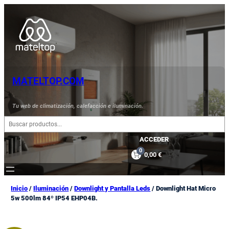
Saltar
al
contenido
MATELTOP.COM
Tu web de climatización, calefacción e iluminación.
B
u
s
ACCEDER
c
0
0,00 €
a
r
Inicio
/
Iluminación
/
Downlight y Pantalla Leds
/ Downlight Hat Micro
5w 500lm 84º IP54 EHP04B.