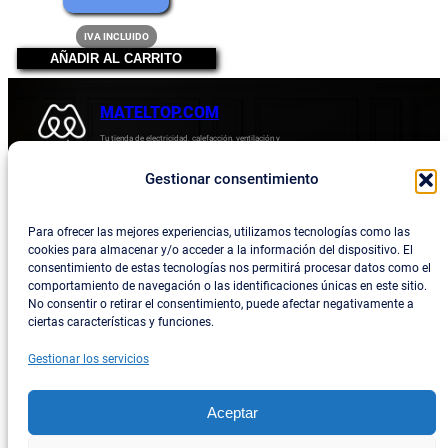
original
precio
IVA INCLUIDO
era:
actual
AÑADIR AL CARRITO
54,45 €.
es:
49,54 €.
MATELTOP.COM
Tu tienda de electricidad, calefacción, ventilación y
electrodomésticos.
Gestionar consentimiento
Acerca de
Privacidad
Empresa
Política de devoluciones y reembolsos
Para ofrecer las mejores experiencias, utilizamos tecnologías como las
cookies para almacenar y/o acceder a la información del dispositivo. El
Blog
Política de privacidad
consentimiento de estas tecnologías nos permitirá procesar datos como el
comportamiento de navegación o las identificaciones únicas en este sitio.
Términos y condiciones
No consentir o retirar el consentimiento, puede afectar negativamente a
ciertas características y funciones.
Contacta con consotros
Gestionar los servicios
Social
Facebook
Aceptar
Instagram