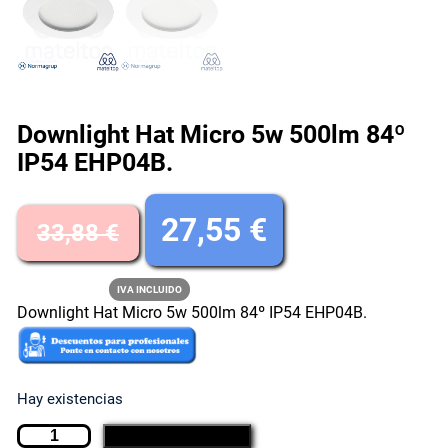
Downlight Hat Micro 5w 500lm 84º
IP54 EHP04B.
E
E
27,55
€
33,88
€
l
l
IVA INCLUIDO
Downlight Hat Micro 5w 500lm 84º IP54 EHP04B.
p
p
r
r
Hay existencias
e
e
D
AÑADIR AL CARRITO