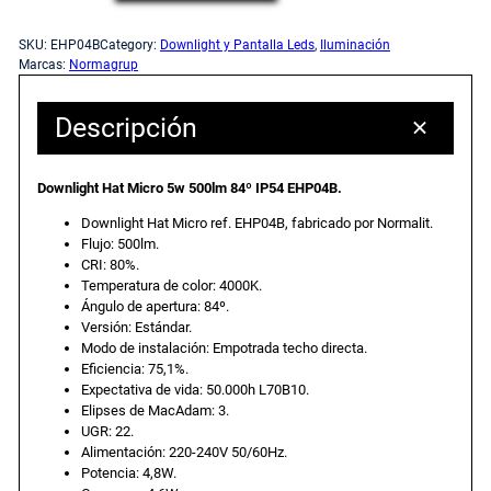
o
c
c
w
SKU:
EHP04B
Category:
Downlight y Pantalla Leds
, 
Iluminación
n
Marcas:
Normagrup
i
i
l
i
Descripción
o
o
g
h
o
a
Downlight Hat Micro 5w 500lm 84º IP54 EHP04B.
t
H
Downlight Hat Micro ref. EHP04B, fabricado por Normalit.
r
c
Flujo: 500lm.
a
CRI: 80%.
t
Temperatura de color: 4000K.
i
t
M
Ángulo de apertura: 84º.
i
Versión: Estándar.
g
u
Modo de instalación: Empotrada techo directa.
c
Eficiencia: 75,1%.
r
Expectativa de vida: 50.000h L70B10.
i
a
o
Elipses de MacAdam: 3.
5
UGR: 22.
n
l
Alimentación: 220-240V 50/60Hz.
w
Potencia: 4,8W.
5