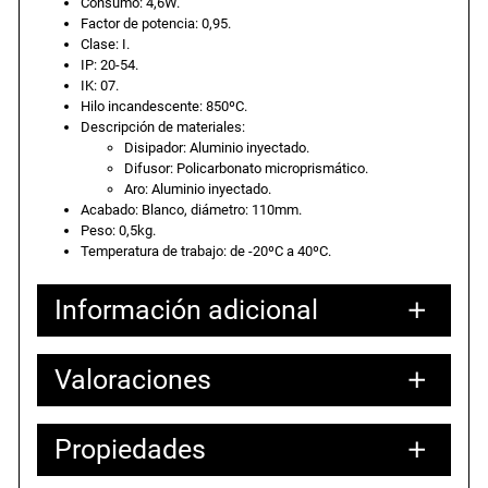
Consumo: 4,6W.
a
e
0
Factor de potencia: 0,95.
Clase: I.
0
IP: 20-54.
l
s
l
IK: 07.
m
Hilo incandescente: 850ºC.
8
e
:
Descripción de materiales:
Disipador: Aluminio inyectado.
4
Difusor: Policarbonato microprismático.
º
r
2
Aro: Aluminio inyectado.
I
Acabado: Blanco, diámetro: 110mm.
P
Peso: 0,5kg.
a
7
Temperatura de trabajo: de -20ºC a 40ºC.
5
4
:
,
Información adicional
E
H
3
5
P
Valoraciones
Atributos
Valor
Peso
0,60000 kg
0
3
5
4
12,00000 × 12,00000 × 10,00000
Dimensiones
cm
B
Propiedades
,
0 valoraciones en
.