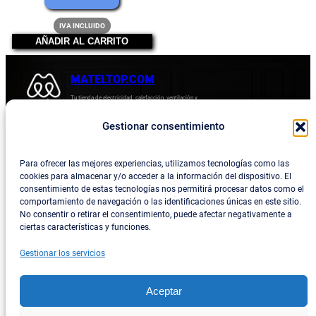
original
precio
IVA INCLUIDO
era:
actual
AÑADIR AL CARRITO
54,45 €.
es:
49,54 €.
MATELTOP.COM
Tu tienda de electricidad, calefacción, ventilación y
electrodomésticos.
Gestionar consentimiento
Acerca de
Privacidad
Empresa
Política de devoluciones y reembolsos
Para ofrecer las mejores experiencias, utilizamos tecnologías como las
cookies para almacenar y/o acceder a la información del dispositivo. El
Blog
Política de privacidad
consentimiento de estas tecnologías nos permitirá procesar datos como el
comportamiento de navegación o las identificaciones únicas en este sitio.
Términos y condiciones
No consentir o retirar el consentimiento, puede afectar negativamente a
ciertas características y funciones.
Contacta con consotros
Gestionar los servicios
Social
Facebook
Aceptar
Instagram