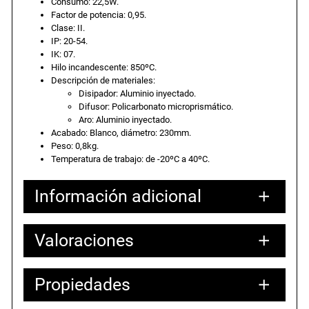
Consumo: 22,5W.
a
e
0
Factor de potencia: 0,95.
Clase: II.
0
IP: 20-54.
l
s
K
IK: 07.
2
Hilo incandescente: 850ºC.
0
e
:
Descripción de materiales:
Disipador: Aluminio inyectado.
,
Difusor: Policarbonato microprismático.
5
r
5
Aro: Aluminio inyectado.
W
Acabado: Blanco, diámetro: 230mm.
E
Peso: 0,8kg.
a
7
Temperatura de trabajo: de -20ºC a 40ºC.
H
2
:
,
Información adicional
4
B
6
3
.
Valoraciones
Atributos
Valor
Peso
0,90000 kg
c
5
2
a
24,00000 × 24,00000 × 10,00000
Dimensiones
cm
n
Propiedades
,
0 valoraciones en
t