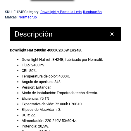
o
c
c
w
SKU:
EH24B
Category:
Downlight y Pantalla Leds
, 
Iluminación
n
Marcas:
Normagrup
i
i
l
i
Descripción
o
o
g
h
o
a
Downlight Hat 2400lm 4000K 20,5W EH24B.
t
H
Downlight Hat ref. EH24B, fabricado por Normalit.
r
c
Flujo: 2400lm.
a
CRI: 80%.
t
Temperatura de color: 4000K.
i
t
2
Ángulo de apertura: 84º.
4
Versión: Estándar.
g
u
Modo de instalación: Empotrada techo directa.
0
Eficiencia: 75,1%.
0
Expectativa de vida: 72.000h L70B10.
i
a
l
Elipses de MacAdam: 3.
m
UGR: 22.
n
l
Alimentación: 220-240V 50/60Hz.
4
Potencia: 20,5W.
0