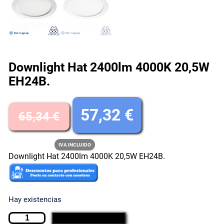
Downlight Hat 2400lm 4000K 20,5W
EH24B.
E
E
57,32
€
65,34
€
l
l
IVA INCLUIDO
Downlight Hat 2400lm 4000K 20,5W EH24B.
p
p
r
r
Hay existencias
e
e
D
AÑADIR AL CARRITO