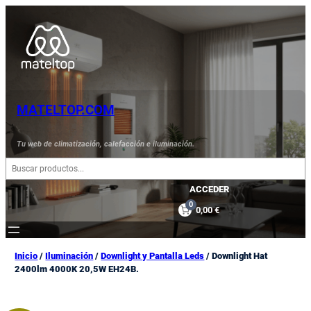
Saltar
al
contenido
MATELTOP.COM
Tu web de climatización, calefacción e iluminación.
B
u
s
ACCEDER
c
0
0,00 €
a
r
Inicio
/
Iluminación
/
Downlight y Pantalla Leds
/ Downlight Hat
2400lm 4000K 20,5W EH24B.