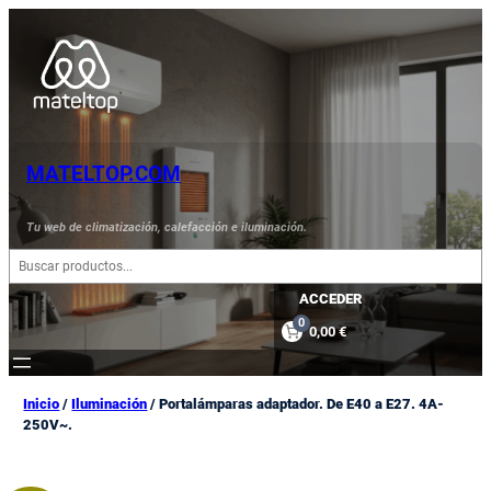
Saltar
al
contenido
MATELTOP.COM
Tu web de climatización, calefacción e iluminación.
B
u
s
ACCEDER
c
0
0,00 €
a
r
Inicio
/
Iluminación
/ Portalámparas adaptador. De E40 a E27. 4A-
250V~.