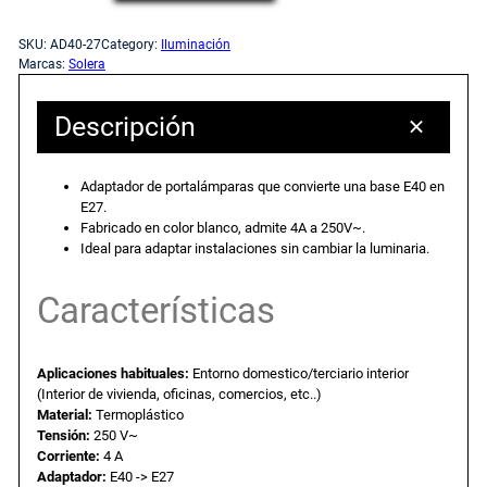
o
c
c
r
SKU:
AD40-27
Category:
Iluminación
t
Marcas:
Solera
i
i
a
l
Descripción
o
o
á
m
o
a
Adaptador de portalámparas que convierte una base E40 en
p
E27.
a
Fabricado en color blanco, admite 4A a 250V~.
r
c
r
Ideal para adaptar instalaciones sin cambiar la luminaria.
a
i
t
s
Características
a
g
u
d
Aplicaciones habituales:
Entorno domestico/terciario interior
a
(Interior de vivienda, oficinas, comercios, etc..)
i
a
p
Material:
Termoplástico
t
Tensión:
250 V~
n
l
a
Corriente:
4 A
Adaptador:
E40 -> E27
d