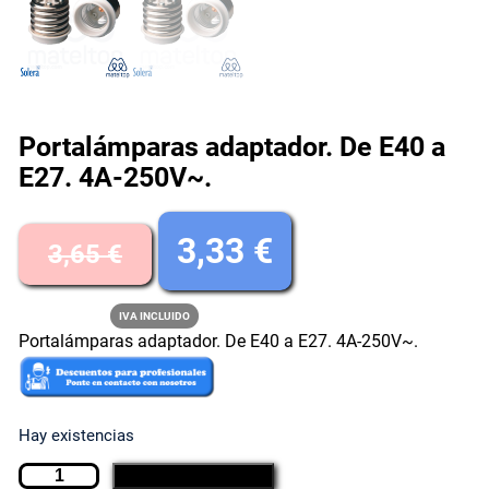
Portalámparas adaptador. De E40 a
E27. 4A-250V~.
E
E
3,33
€
3,65
€
l
l
IVA INCLUIDO
Portalámparas adaptador. De E40 a E27. 4A-250V~.
p
p
r
r
Hay existencias
e
e
P
AÑADIR AL CARRITO