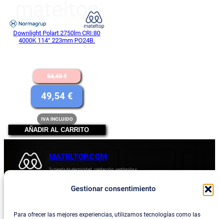
Downlight Polart 2750lm CRI:80
4000K 114° 223mm PO24B.
El
54,45
€
precio
El
49,54
€
original
precio
IVA INCLUIDO
era:
actual
AÑADIR AL CARRITO
54,45 €.
es:
49,54 €.
MATELTOP.COM
Tu tienda de electricidad, calefacción, ventilación y
electrodomésticos.
Gestionar consentimiento
Acerca de
Privacidad
Empresa
Política de devoluciones y reembolsos
Para ofrecer las mejores experiencias, utilizamos tecnologías como las