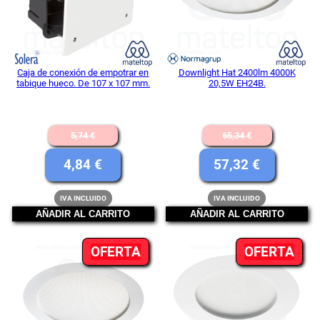
Caja de conexión de empotrar en
Downlight Hat 2400lm 4000K
tabique hueco. De 107 x 107 mm.
20,5W EH24B.
El
El
5,74
€
65,34
€
precio
precio
El
El
4,84
€
57,32
€
original
original
precio
precio
IVA INCLUIDO
IVA INCLUIDO
era:
era:
actual
actual
AÑADIR AL CARRITO
AÑADIR AL CARRITO
5,74 €.
65,34 €.
es:
es:
PRODUCTO
PR
OFERTA
4,84 €.
OFERTA
57,32 €.
EN
EN
OFERTA
OFE