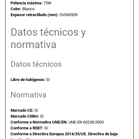
Potencia máxima:
75W
a
e
o
Color:
Blanco
r
Espesor retractilado (mm):
SV000509
l
s
.
D
Datos técnicos y
e
e
:
normativa
E
4
r
3
0
Datos técnicos
a
a
,
E
Libre de halógenos:
Sí
2
:
3
7
Normativa
.
3
3
4
A
Marcado CE:
Sí
,
Marcado CMim:
Sí
-
Conforme a Normativa UNE/EN:
UNE-EN 60238:2005
2
Conforme a REBT:
Sí
6
€
5
Conforme a Directiva Europea 2014/35/UE. Directiva de baja