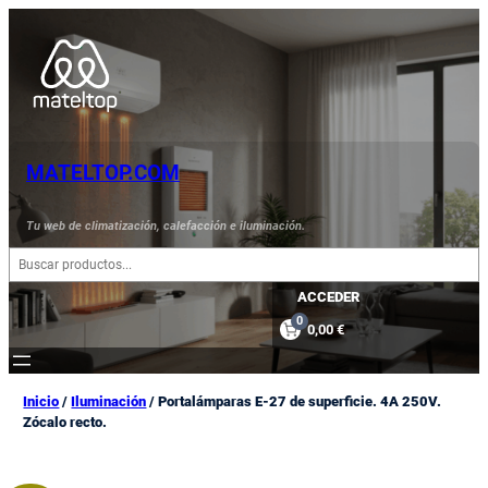
Saltar
al
contenido
MATELTOP.COM
Tu web de climatización, calefacción e iluminación.
B
u
s
ACCEDER
c
0
0,00 €
a
r
Inicio
/
Iluminación
/ Portalámparas E-27 de superficie. 4A 250V.
Zócalo recto.