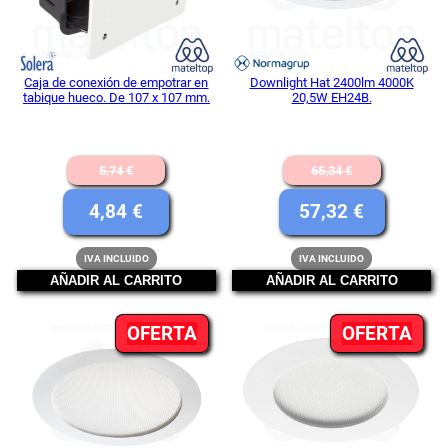
Caja de conexión de empotrar en
Downlight Hat 2400lm 4000K
tabique hueco. De 107 x 107 mm.
20,5W EH24B.
El
El
5,74
€
65,34
€
precio
precio
El
El
4,84
€
57,32
€
original
original
precio
precio
IVA INCLUIDO
IVA INCLUIDO
era:
era:
actual
actual
AÑADIR AL CARRITO
AÑADIR AL CARRITO
5,74 €.
65,34 €.
es:
es:
PRODUCTO
PR
OFERTA
4,84 €.
OFERTA
57,32 €.
EN
EN
OFERTA
OFE