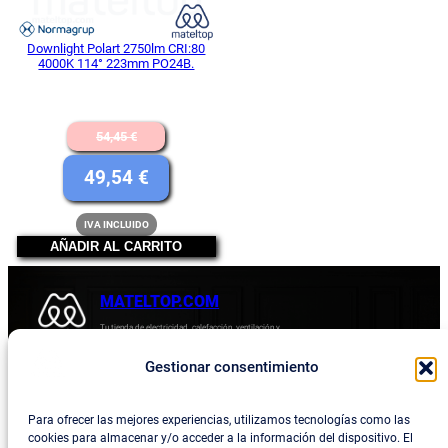
Downlight Polart 2750lm CRI:80
4000K 114° 223mm PO24B.
El
54,45
€
precio
El
49,54
€
original
precio
IVA INCLUIDO
era:
actual
AÑADIR AL CARRITO
54,45 €.
es:
49,54 €.
MATELTOP.COM
Tu tienda de electricidad, calefacción, ventilación y
electrodomésticos.
Gestionar consentimiento
Acerca de
Privacidad
Empresa
Política de devoluciones y reembolsos
Para ofrecer las mejores experiencias, utilizamos tecnologías como las
cookies para almacenar y/o acceder a la información del dispositivo. El
Blog