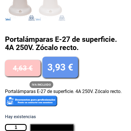
Portalámparas E-27 de superficie.
4A 250V. Zócalo recto.
E
E
3,93
€
4,63
€
l
l
IVA INCLUIDO
Portalámparas E-27 de superficie. 4A 250V. Zócalo recto.
p
p
r
r
Hay existencias
e
e
P
AÑADIR AL CARRITO