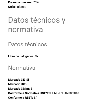
Potencia máxima:
75W
a
e
u
Color:
Blanco
p
l
s
e
Datos técnicos y
r
normativa
f
e
:
i
c
r
3
Datos técnicos
i
e
a
,
.
Libre de halógenos:
Sí
4
:
9
Normativa
A
2
4
3
5
Marcado CE:
Sí
0
Marcado UK:
Sí
,
Marcado CMim:
Sí
V
Conforme a Normativa UNE/EN:
UNE-EN 60238:2018
.
Conforme a REBT:
Sí
6
€
Z