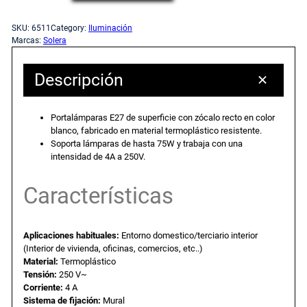
o
c
c
r
SKU:
6511
Category:
Iluminación
t
Marcas:
Solera
i
i
a
l
Descripción
o
o
á
m
o
a
Portalámparas E27 de superficie con zócalo recto en color
p
blanco, fabricado en material termoplástico resistente.
a
Soporta lámparas de hasta 75W y trabaja con una
r
c
r
intensidad de 4A a 250V.
a
i
t
s
Características
E
g
u
-
Aplicaciones habituales:
Entorno domestico/terciario interior
2
(Interior de vivienda, oficinas, comercios, etc..)
i
a
7
Material:
Termoplástico
d
Tensión:
250 V~
n
l
e
Corriente:
4 A
Sistema de fijación:
Mural
s