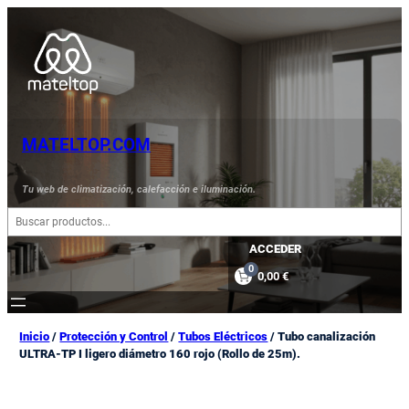
Saltar
al
contenido
MATELTOP.COM
Tu web de climatización, calefacción e iluminación.
B
u
s
ACCEDER
c
0
0,00 €
a
r
Inicio
/
Protección y Control
/
Tubos Eléctricos
/ Tubo canalización
ULTRA-TP I ligero diámetro 160 rojo (Rollo de 25m).