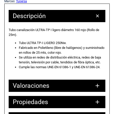
Marcas:
Tupersa
Descripción
Tubo canalización ULTRA-TP I ligero diámetro 160 rojo (Rollo de
25m).
Tubo ULTRA TP-I LIGERO 250Nw.
Fabricado en Polietileno (libre de halógenos) y suministrado
en rollos de 25 mts, color rojo.
Se utiliza en redes de distribución eléctrica, redes de baja
tensión, televisión por cable, tendidos de fibra óptica, etc.
Cumple las normas UNE-EN 61386-1 y UNE-EN 61386-24.
Valoraciones
Propiedades
0 valoraciones en Tubo