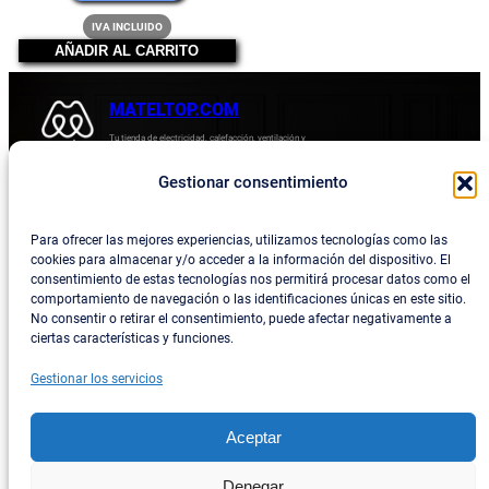
precio
IVA INCLUIDO
era:
actual
AÑADIR AL CARRITO
7,26 €.
es:
6,05 €.
MATELTOP.COM
Tu tienda de electricidad, calefacción, ventilación y
electrodomésticos.
Gestionar consentimiento
Acerca de
Privacidad
Empresa
Política de devoluciones y reembolsos
Para ofrecer las mejores experiencias, utilizamos tecnologías como las
cookies para almacenar y/o acceder a la información del dispositivo. El
Blog
Política de privacidad
consentimiento de estas tecnologías nos permitirá procesar datos como el
comportamiento de navegación o las identificaciones únicas en este sitio.
Términos y condiciones
No consentir o retirar el consentimiento, puede afectar negativamente a
ciertas características y funciones.
Contacta con consotros
Gestionar los servicios
Social
Facebook
Aceptar
Instagram
Denegar