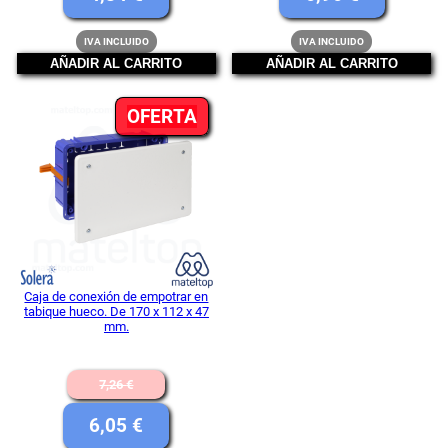
original
original
precio
precio
IVA INCLUIDO
IVA INCLUIDO
era:
era:
actual
actual
AÑADIR AL CARRITO
AÑADIR AL CARRITO
5,69 €.
8,20 €.
es:
es:
PRODUCTO
OFERTA
4,84 €.
6,96 €.
EN
OFERTA
Caja de conexión de empotrar en
tabique hueco. De 170 x 112 x 47
mm.
El
7,26
€
precio
El
6,05
€
original