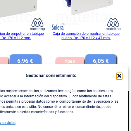
ión de empotrar en tabique
Caja de conexión de empotrar en tabique
. De 170 x 112 mm.
hueco. De 170 x 112 x 47 mm.
El
El
El
El
6,96
€
6,05
€
7,26
€
precio
precio
precio
precio
Gestionar consentimiento
IVA INCLUIDO
IVA INCLUIDO
original
actual
original
actual
DIR AL CARRITO
AÑADIR AL CARRITO
era:
es:
era:
es:
 las mejores experiencias, utilizamos tecnologías como las cookies para
8,20 €.
6,96 €.
7,26 €.
6,05 €.
o acceder a la información del dispositivo. El consentimiento de estas
 nos permitirá procesar datos como el comportamiento de navegación o las
Social
nes únicas en este sitio. No consentir o retirar el consentimiento, puede
tivamente a ciertas características y funciones.
s y reembolsos
Facebook
s servicios
Instagram