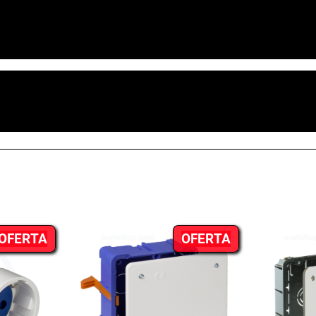
bo flexible de PVC corr
en hacer una valoración.
PRODUCTO
PRODUCTO
OFERTA
OFERTA
EN
EN
OFERTA
OFERTA