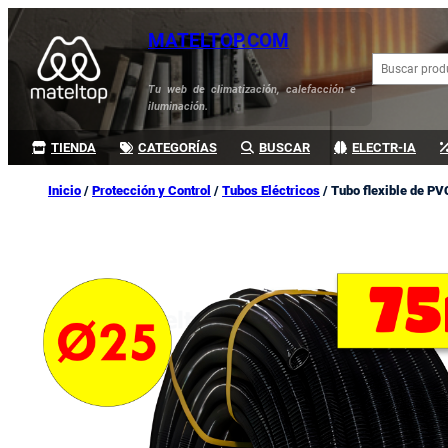
Saltar
MATELTOP.COM
al
B
contenido
u
Tu web de climatización, calefacción e
s
iluminación.
c
a
TIENDA
CATEGORÍAS
BUSCAR
ELECTR-IA
r
Inicio
/
Protección y Control
/
Tubos Eléctricos
/ Tubo flexible de PV