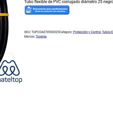
Tubo flexible de PVC corrugado diámetro 25 negro
Sin existencias
SKU:
TUPCOA070500025
Category:
Protección y Control
, 
Tubos E
Marcas:
Tupersa