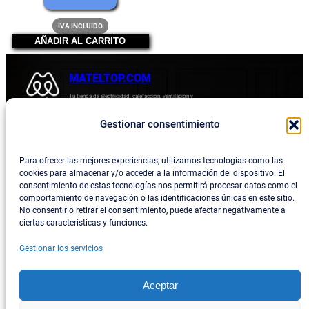
original
precio
IVA INCLUIDO
era:
actual
AÑADIR AL CARRITO
7,26 €.
es:
6,05 €.
MATELTOP.COM
Tu tienda de electricidad, calefacción, ventilación y
electrodomésticos.
Gestionar consentimiento
Acerca de
Privacidad
Empresa
Política de devoluciones y reembolsos
Para ofrecer las mejores experiencias, utilizamos tecnologías como las
cookies para almacenar y/o acceder a la información del dispositivo. El
Blog
Política de privacidad
consentimiento de estas tecnologías nos permitirá procesar datos como el
comportamiento de navegación o las identificaciones únicas en este sitio.
Términos y condiciones
No consentir o retirar el consentimiento, puede afectar negativamente a
ciertas características y funciones.
Contacta con consotros
Gestionar los servicios
Social
Facebook
Aceptar
Instagram