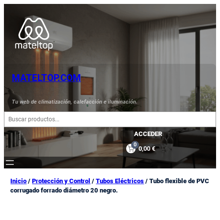
Saltar
al
contenido
MATELTOP.COM
Tu web de climatización, calefacción e iluminación.
B
u
s
ACCEDER
c
0
0,00 €
a
r
Inicio
/
Protección y Control
/
Tubos Eléctricos
/ Tubo flexible de PVC
corrugado forrado diámetro 20 negro.