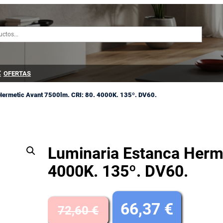
OFERTAS
Hermetic Avant 7500lm. CRI: 80. 4000K. 135º. DV60.
Luminaria Estanca Herme
4000K. 135º. DV60.
E
E
66,37
€
72,60
€