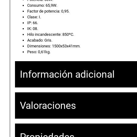
Consumo: 65,9W.
Factor de potencia: 0,95.
Clase: I.
IP: 66.
IK: 08.
Hilo incandescente: 850ºC.
Acabado: Gris.
Dimensiones: 1500x53x41mm.
Peso: 0,61kg.
Información adicional
Atributos
Valor
Peso
0
Valoraciones
Dimensiones
6
Propiedades