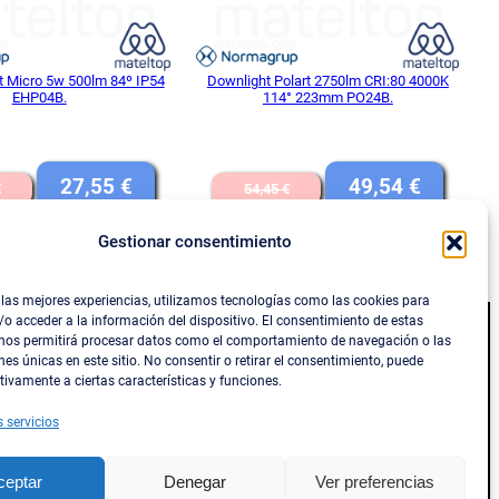
t Micro 5w 500lm 84º IP54
Downlight Polart 2750lm CRI:80 4000K
EHP04B.
114° 223mm PO24B.
El
El
El
El
27,55
€
49,54
€
€
54,45
€
precio
precio
precio
precio
Gestionar consentimiento
IVA INCLUIDO
IVA INCLUIDO
original
actual
original
actual
DIR AL CARRITO
AÑADIR AL CARRITO
era:
es:
era:
es:
 las mejores experiencias, utilizamos tecnologías como las cookies para
33,88 €.
27,55 €.
54,45 €.
49,54 €
o acceder a la información del dispositivo. El consentimiento de estas
 nos permitirá procesar datos como el comportamiento de navegación o las
Social
nes únicas en este sitio. No consentir o retirar el consentimiento, puede
tivamente a ciertas características y funciones.
s y reembolsos
Facebook
s servicios
Instagram
Twitter/X
ceptar
Denegar
Ver preferencias