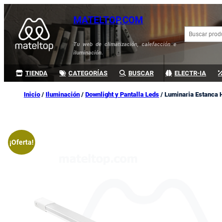
Saltar
MATELTOP.COM
al
B
contenido
u
Tu web de climatización, calefacción e
s
iluminación.
c
a
TIENDA
CATEGORÍAS
BUSCAR
ELECTR-IA
r
Inicio
/
Iluminación
/
Downlight y Pantalla Leds
/ Luminaria Estanca 
¡Oferta!