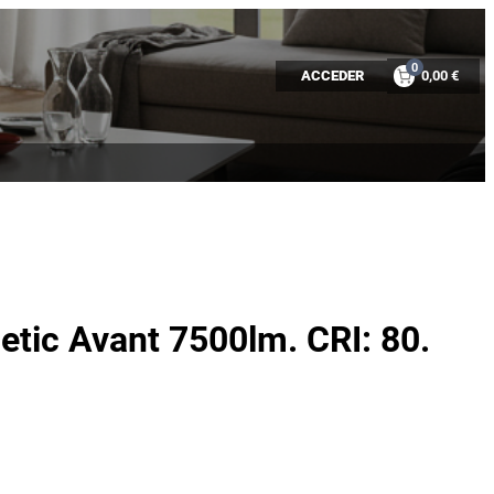
0
ACCEDER
0,00 €
tic Avant 7500lm. CRI: 80.