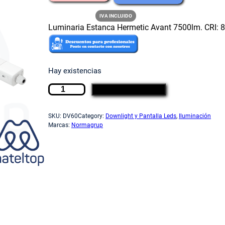
l
l
IVA INCLUIDO
Luminaria Estanca Hermetic Avant 7500lm. CRI: 8
p
p
Hay existencias
r
r
L
AÑADIR AL CARRITO
u
e
e
m
SKU:
DV60
Category:
Downlight y Pantalla Leds
, 
Iluminación
i
Marcas:
Normagrup
n
c
c
a
r
i
i
i
a
E
o
o
s
t