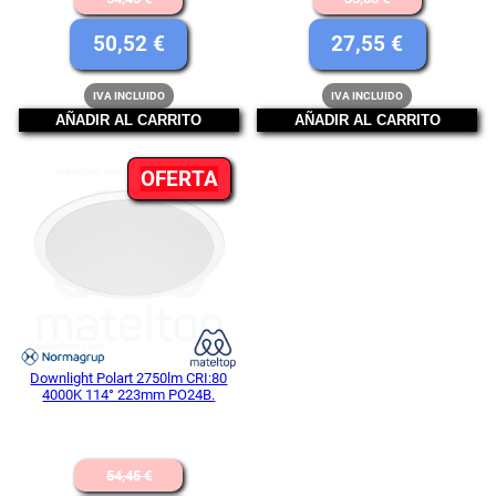
precio
precio
El
El
50,52
€
27,55
€
original
original
precio
precio
IVA INCLUIDO
IVA INCLUIDO
era:
era:
actual
actual
AÑADIR AL CARRITO
AÑADIR AL CARRITO
54,45 €.
33,88 €.
es:
es:
PRODUCTO
OFERTA
50,52 €.
27,55 €.
EN
OFERTA
Downlight Polart 2750lm CRI:80
4000K 114° 223mm PO24B.
El
54,45
€