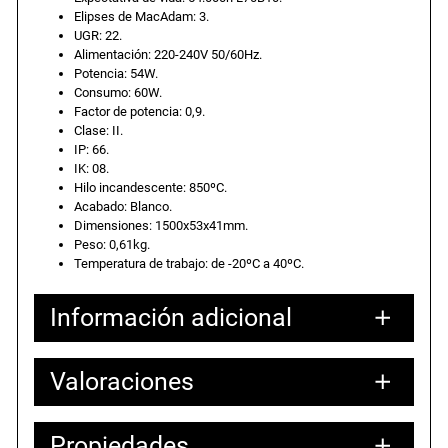
Elipses de MacAdam: 3.
r
UGR: 22.
a
e
m
Alimentación: 220-240V 50/60Hz.
e
Potencia: 54W.
l
s
Consumo: 60W.
t
Factor de potencia: 0,9.
i
Clase: II.
c
e
:
IP: 66.
A
IK: 08.
Hilo incandescente: 850ºC.
v
r
6
Acabado: Blanco.
a
Dimensiones: 1500x53x41mm.
n
a
6
Peso: 0,61kg.
t
Temperatura de trabajo: de -20ºC a 40ºC.
8
:
,
2
Información adicional
5
7
3
0
Valoraciones
Atributos
Valor
Peso
0,70000 kg
l
3
7
m
Dimensiones
6,00000 × 150,00000 × 5,00000 cm
.
Propiedades