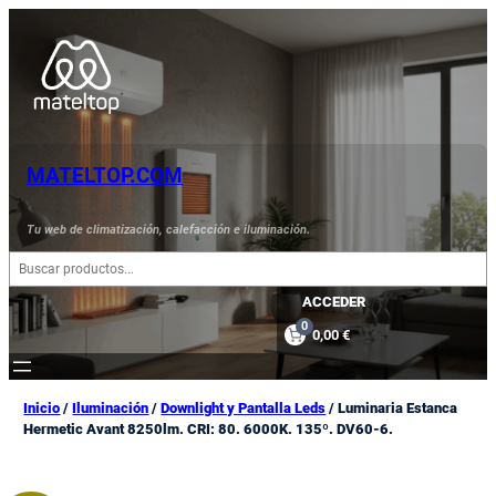
Saltar
al
contenido
MATELTOP.COM
Tu web de climatización, calefacción e iluminación.
B
u
s
ACCEDER
c
0
0,00 €
a
r
Inicio
/
Iluminación
/
Downlight y Pantalla Leds
/ Luminaria Estanca
Hermetic Avant 8250lm. CRI: 80. 6000K. 135º. DV60-6.