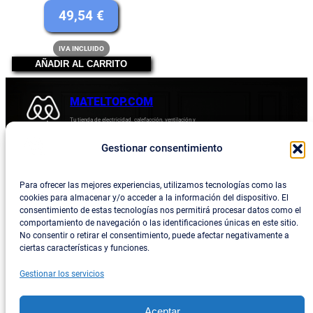
precio
El
49,54
€
original
precio
IVA INCLUIDO
era:
actual
AÑADIR AL CARRITO
54,45 €.
es:
49,54 €.
MATELTOP.COM
Tu tienda de electricidad, calefacción, ventilación y
electrodomésticos.
Gestionar consentimiento
Acerca de
Privacidad
Empresa
Política de devoluciones y reembolsos
Para ofrecer las mejores experiencias, utilizamos tecnologías como las
cookies para almacenar y/o acceder a la información del dispositivo. El
Blog
Política de privacidad
consentimiento de estas tecnologías nos permitirá procesar datos como el
comportamiento de navegación o las identificaciones únicas en este sitio.
Términos y condiciones
No consentir o retirar el consentimiento, puede afectar negativamente a
ciertas características y funciones.
Contacta con consotros
Gestionar los servicios
Social
Facebook
Aceptar