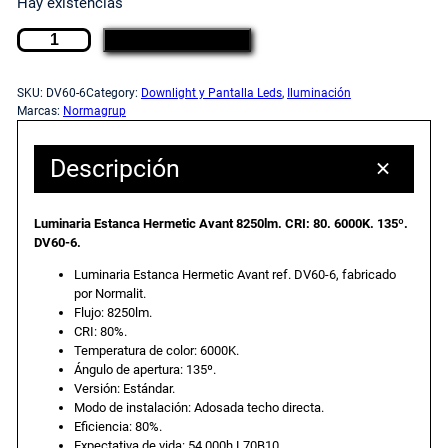
Hay existencias
L
c
c
AÑADIR AL CARRITO
u
m
i
i
SKU:
DV60-6
Category:
Downlight y Pantalla Leds
, 
Iluminación
i
Marcas:
Normagrup
n
o
o
a
Descripción
r
o
a
i
Luminaria Estanca Hermetic Avant 8250lm. CRI: 80. 6000K. 135º.
a
r
c
DV60-6.
E
Luminaria Estanca Hermetic Avant ref. DV60-6, fabricado
s
i
t
por Normalit.
t
Flujo: 8250lm.
a
CRI: 80%.
g
u
n
Temperatura de color: 6000K.
Ángulo de apertura: 135º.
c
Versión: Estándar.
i
a
a
Modo de instalación: Adosada techo directa.
H
Eficiencia: 80%.
n
l
e
Expectativa de vida: 54.000h L70B10.