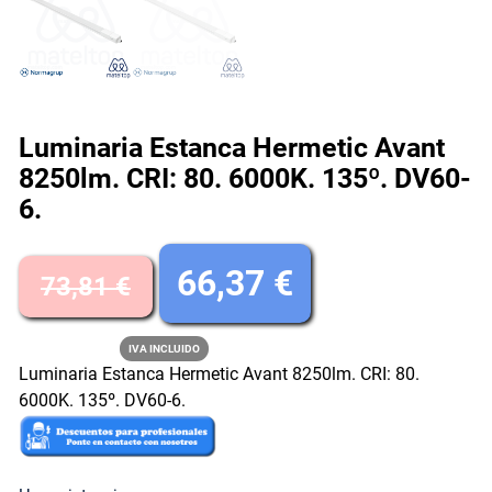
Luminaria Estanca Hermetic Avant
8250lm. CRI: 80. 6000K. 135º. DV60-
6.
E
E
66,37
€
73,81
€
l
l
IVA INCLUIDO
Luminaria Estanca Hermetic Avant 8250lm. CRI: 80.
p
p
6000K. 135º. DV60-6.
r
r
e
e