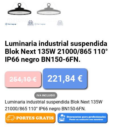
Luminaria industrial suspendida
Blok Next 135W 21000/865 110°
IP66 negro BN150-6FN.
E
E
221,84
€
254,10
€
l
l
IVA INCLUIDO
Luminaria industrial suspendida Blok Next 135W
p
p
21000/865 110° IP66 negro BN150-6FN.
r
r