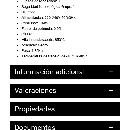
Elipses de MacAdam: 3.
n
l
a
Seguridad fotobiológica Grupo: 1.
l
UGR: 22.
Alimentación: 220-240V 50/60Hz.
a
e
s
Consumo: 144W.
u
Factor de potencia: 0,95.
l
s
s
Clase: I.
p
Hilo incandescente: 850°C.
Acabado: Negro.
e
e
:
Peso: 1,35kg.
n
Temperatura de trabajo: de -40°C a 40°C.
d
r
2
i
Información adicional
d
a
2
a
B
Valoraciones
Atributos
Valor
Peso
1,40000 kg
:
1
l
28,00000 × 28,00000 × 10,00000
Dimensiones
o
cm
2
,
Propiedades
k
0 valoraciones en
N
5
8
Luminaria industrial
e
Documentos