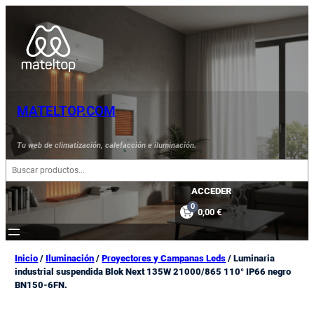
Saltar
al
contenido
MATELTOP.COM
Tu web de climatización, calefacción e iluminación.
B
u
s
ACCEDER
c
0
0,00 €
a
r
Inicio
/
Iluminación
/
Proyectores y Campanas Leds
/ Luminaria
industrial suspendida Blok Next 135W 21000/865 110° IP66 negro
BN150-6FN.