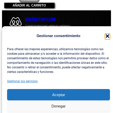
era:
actual
AÑADIR AL CARRITO
54,45 €.
es:
49,54 €.
MATELTOP.COM
Tu tienda de electricidad, calefacción, ventilación y
electrodomésticos.
Gestionar consentimiento
Acerca de
Privacidad
Empresa
Política de devoluciones y reembolsos
Para ofrecer las mejores experiencias, utilizamos tecnologías como las
cookies para almacenar y/o acceder a la información del dispositivo. El
Blog
Política de privacidad
consentimiento de estas tecnologías nos permitirá procesar datos como el
comportamiento de navegación o las identificaciones únicas en este sitio.
Términos y condiciones
No consentir o retirar el consentimiento, puede afectar negativamente a
ciertas características y funciones.
Contacta con consotros
Gestionar los servicios
Social
Facebook
Aceptar
Instagram
Denegar
Twitter/X