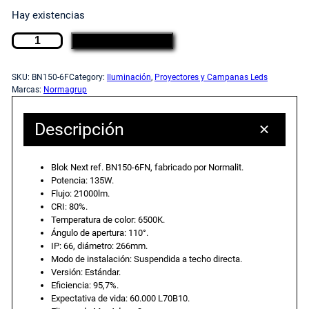
e
e
Hay existencias
L
c
c
AÑADIR AL CARRITO
u
m
i
i
SKU:
BN150-6F
Category:
Iluminación
, 
Proyectores y Campanas Leds
i
Marcas:
Normagrup
n
o
o
a
Descripción
r
o
a
i
Blok Next ref. BN150-6FN, fabricado por Normalit.
a
r
c
Potencia: 135W.
i
Flujo: 21000lm.
n
CRI: 80%.
i
t
Temperatura de color: 6500K.
d
Ángulo de apertura: 110°.
u
IP: 66, diámetro: 266mm.
g
u
s
Modo de instalación: Suspendida a techo directa.
t
Versión: Estándar.
i
a
Eficiencia: 95,7%.
r
Expectativa de vida: 60.000 L70B10.
i